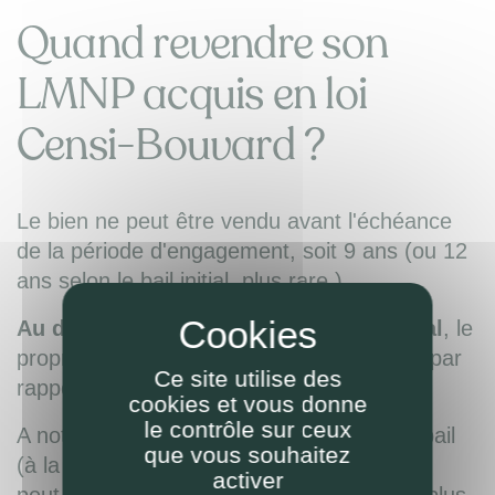
Quand revendre son
LMNP acquis en loi
Censi-Bouvard ?
Le bien ne peut être vendu avant l'échéance
de la période d'engagement, soit 9 ans (ou 12
ans selon le bail initial, plus rare ).
Au delà du terme de l'engagement initial
, le
propriétaire est
libre
de tout engagement par
Ce site utilise des
rapport au dispositif Censi Bouvard.
cookies et vous donne
le contrôle sur ceux
A noter : si vendre au renouvellement du bail
que vous souhaitez
(à la fin des engagements Censi Bouvard)
activer