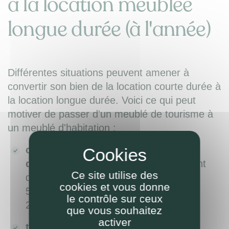
à la location meublée
longue durée (à l'année)
Différentes situations peuvent amener à
convertir son bien de la location courte durée à
la location longue durée. Voici ce qui peut
motiver de passer d'un meublé de tourisme à
un meublé d'habitation :
changement de fiscalité du meublé
de tourisme (Airbnb etc) :
abattement
Ce site utilise des
du micro-BIC réduit à 30% (au lieu de
cookies et vous donne
50%) à partir de 2024 (sur revenus
le contrôle sur ceux
2023)
que vous souhaitez
activer
trop de contraintes à gérer