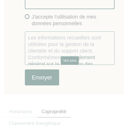
J'accepte l'utilisation de mes
données personnelles
Les informations recueillies sont
utilisées pour la gestion de la
clientèle et du support client.
Conformément au "
règlement
Voir plus
général sur la protection des
données personnelles
", vous
pouvez exercer votre droit d'accès
aux données en contactant Lokizi
par email (
contact@lokizi.fr
).
Consulter les détails du
consentement.
Le consommateur dont les
Honoraires
Copropriété
coordonnées téléphoniques ont étés
recueillies par le Mandataire à
Classement énergétique