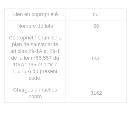
l’occasion de la relation
contractuelle, est informé qu’il peut
Bien en copropriété
oui
s’inscrire sur la liste d’opposition au
démarchage téléphonique prévue
Nombre de lots
60
en faveur des consommateurs par
les articles L. 223-1 à L. 223-7 du
Copropriété soumise à
Code de la consommation (site web
plan de sauvegarde
:
www.bloctel.gouv.fr
).
articles 29-1A et 29-1
de la loi n°65.557 du
non
10/7/1965 et article
L.615-6 du présent
code.
Charges annuelles
3162
copro