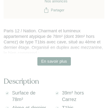
Nos annonces
Partager
Paris 12 / Nation. Charmant et lumineux
appartement atypique de 78m² (dont 39m² hors
Carrez) de type T1bis avec cave, situé au 4ème et
dernier étage. Organisé en duplex avec mezzanine,
le bien comprend :
- séjour avec espace salon et espace repas
En savoir plus
- cuisine ouverte équipée
- mezzanine avec espace nuit, espace salon, salle
de bains (baignoire + WC).
Description
Charme de l'ancien rénové avec parquet, poutres
apparentes et cheminée.
Surface de
39m² hors
78m²
Carrez
Bon à savoir :
appartement traversant / taxe
foncière 819€ / charges annuelles 3162€ (incluant
4ème et dernier
T1bis