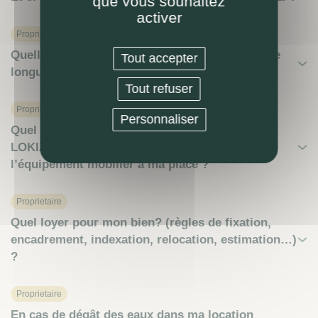
que vous souhaitez
activer
Proprietaire
Quelles spécificités du bail de location meublée
Tout accepter
longue durée ?
Tout refuser
Proprietaire
Personnaliser
Quel coût pour meubler ma location meublée ?
LOKIZI peut-elle assurer l’ameublement /
l’équipement mobilier à ma place ?
Proprietaire
Quel loyer pour mon bien? (règles de fixation,
encadrement, indexation, relocation, estimation…)
?
Proprietaire
En cas de dégât des eaux dans ma location