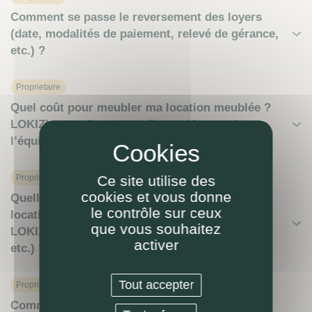
Comment se passe le reversement des loyers
(date, modalités de paiement, relevé de gérance,
etc.) ?
Proprietaire
Quel coût pour meubler ma location meublée ?
LOKIZI peut-elle assurer l’ameublement /
l’équipement mobilier à ma place ?
Proprietaire
Ce site utilise des
cookies et vous donne
Quelles obligations du propriétaire-bailleur en
le contrôle sur ceux
location meublée ? (selon le mandat de gestion
que vous souhaitez
LOKIZI : durée, résiliation, préavis, exclusivité,
activer
etc.) ?
Tout accepter
Proprietaire
Comment revendre ou investir en location