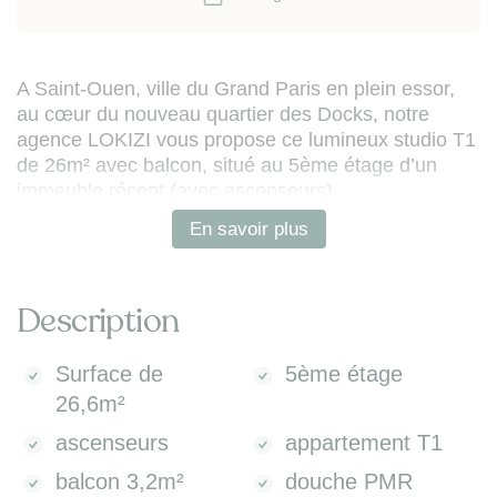
A Saint-Ouen, ville du Grand Paris en plein essor,
au cœur du nouveau quartier des Docks, notre
agence LOKIZI vous propose ce lumineux studio T1
de 26m² avec balcon, situé au 5ème étage d’un
immeuble récent (avec ascenseurs).
En savoir plus
La proximité de nombreux transports en commun
(métro / RER / bus) et des quais de Seine permet
de profiter d’une vie citadine aux portes de Paris,
Description
avec un accès rapide en 15mn au cœur de la
capitale.
Surface de
5ème étage
L’appartement est composé de :
26,6m²
- entrée avec kitchenette équipée
- pièce de vie avec placard et prolongé d'un balcon
ascenseurs
appartement T1
- salle d'eau PMR avec douche et WC.
balcon 3,2m²
douche PMR