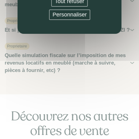
Tout refuser
meublée (LMNP ou autre) ?
Personnaliser
Proprietaire
Et si pas besoin de mise en location avec LOKIZI ?
Proprietaire
Quelle simulation fiscale sur l’imposition de mes
revenus locatifs en meublé (marche à suivre,
pièces à fournir, etc) ?
Découvrez nos autres
offres de vente