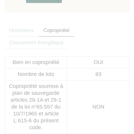
aux données en contactant Lokizi
par email (
contact@lokizi.fr
).
Consulter les détails du
consentement.
Le consommateur dont les
Honoraires
Copropriété
coordonnées téléphoniques ont étés
recueillies par le Mandataire à
Classement énergétique
l’occasion de la relation
contractuelle, est informé qu’il peut
Bien en copropriété
OUI
s’inscrire sur la liste d’opposition au
démarchage téléphonique prévue
Nombre de lots
83
en faveur des consommateurs par
les articles L. 223-1 à L. 223-7 du
Copropriété soumise à
Code de la consommation (site web
plan de sauvegarde
:
www.bloctel.gouv.fr
).
articles 29-1A et 29-1
de la loi n°65.557 du
NON
10/7/1965 et article
L.615-6 du présent
code.