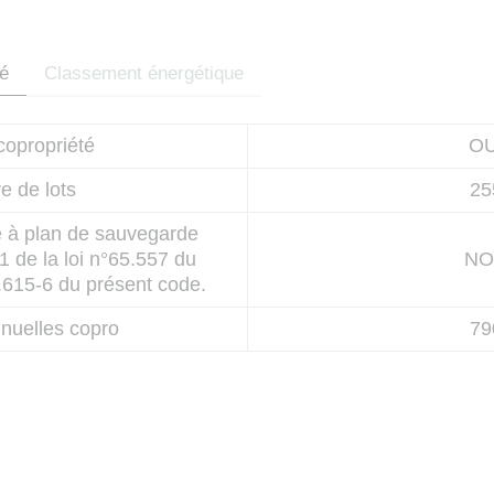
Code de la co
té
Classement énergétique
copropriété
OU
 de lots
25
 à plan de sauvegarde
-1 de la loi n°65.557 du
NO
L.615-6 du présent code.
nuelles copro
79