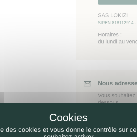
SAS LOKIZI
SIREN 818112914 - 
Horaires :
du lundi au ven
Nous adresse
Vous souhaitez n
dessous.
Référence :
ise des cookies et vous donne le contrôle sur 
souhaitez activer