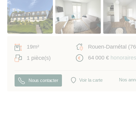
19m²
Rouen-Darnétal (7
64 000 €
honoraires
1 pièce(s)
Nos ann
Voir la carte
Nous contacter