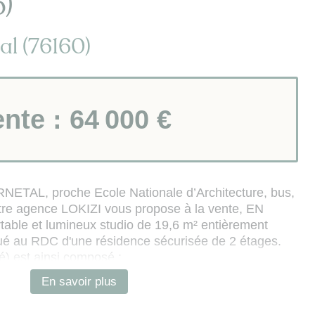
)
l (76160)
ente :
64 000 €
NETAL, proche Ecole Nationale d’Architecture, bus,
re agence LOKIZI vous propose à la vente, EN
able et lumineux studio de 19,6 m² entièrement
ué au RDC d'une résidence sécurisée de 2 étages.
) est ainsi composé :
enette équipée, coin salon (avec canapé convertible
En savoir plus
s / bureau, mobiliers de rangement
e, WC et lave-linge).