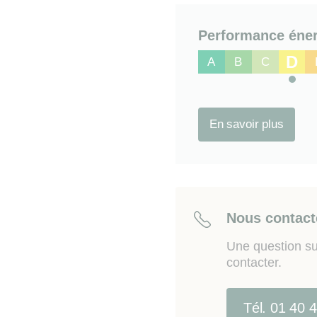
sur le site Géorisques
ww
Performance éner
D
A
B
C
En savoir plus
Nous contact
Une question su
contacter.
Tél. 01 40 