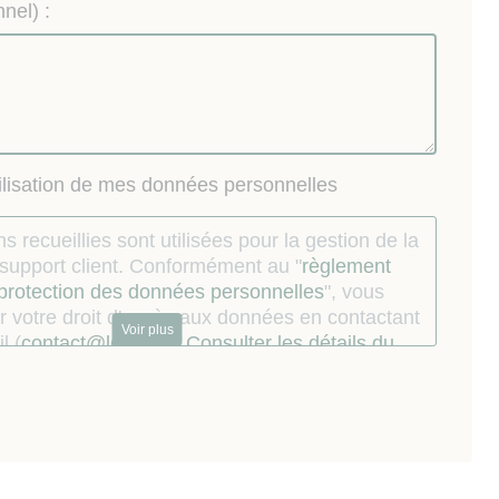
nel) :
tilisation de mes données personnelles
s recueillies sont utilisées pour la gestion de la
u support client. Conformément au "
règlement
 protection des données personnelles
", vous
 votre droit d'accès aux données en contactant
Voir plus
l (
contact@lokizi.fr
).
Consulter les détails du
.
ur dont les coordonnées téléphoniques ont
s par le Mandataire à l’occasion de la relation
st informé qu’il peut s’inscrire sur la liste
au démarchage téléphonique prévue en faveur
urs par les articles L. 223-1 à L. 223-7 du