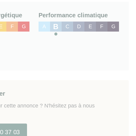
w.georisques.gouv.fr
gétique
Performance climatique
B
E
F
G
A
C
D
E
F
G
er
r cette annonce ? N'hésitez pas à nous
40 37 03