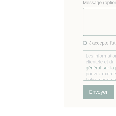
Message (option
J'accepte l'u
Les information
clientèle et d
général sur la
pouvez exercer
Lokizi par emai
consentement
Le consommate
étés recueillie
contractuelle, e
d’opposition 
des consommate