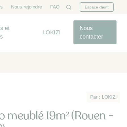
es
Nous rejoindre
FAQ
Espace client
s et
Nous
LOKIZI
es
contacter
Par : LOKIZI
o meublé 19m² (Rouen -