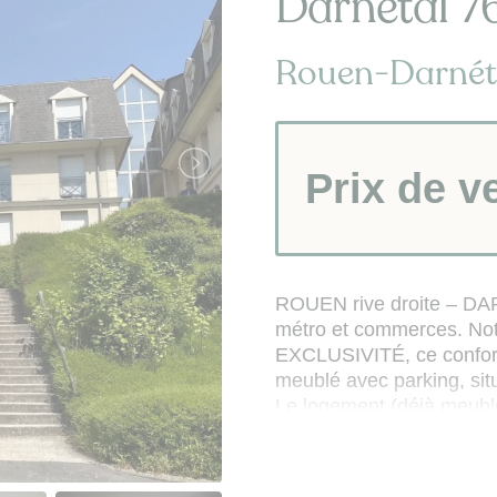
Darnétal 76
Rouen-Darnéta
Prix de v
ROUEN rive droite – DAR
métro et commerces. Not
EXCLUSIVITÉ, ce confort
meublé avec parking, sit
Le logement (déjà meublé
- pièce de vie avec kitch
et TV murale), coin repa
- salle d'eau (avec douch