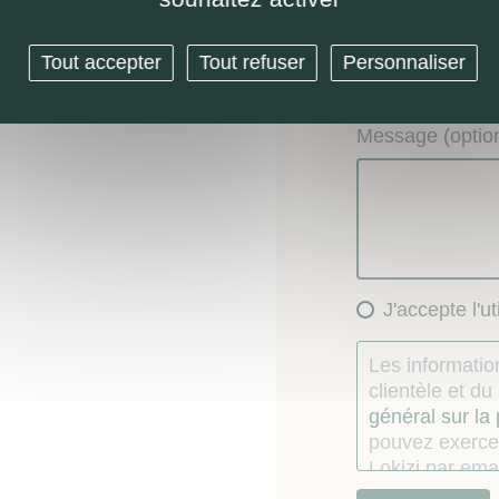
Objet de la dem
Renseignem
Tout accepter
Tout refuser
Personnaliser
Demande de 
Autre
Message (option
J'accepte l'u
Les information
clientèle et d
général sur la
pouvez exercer
Lokizi par emai
consentement