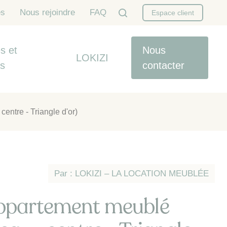
es
Nous rejoindre
FAQ
Espace client
s et
Nous
LOKIZI
es
contacter
ntre - Triangle d'or)
Par : LOKIZI – LA LOCATION MEUBLÉE
ppartement meublé