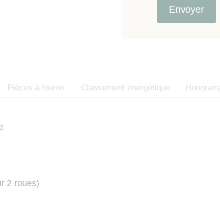
Le consommate
étés recueillie
contractuelle, e
d’opposition 
des consommate
Code de la co
Pièces à fournir
Classement énergétique
Honorair
e
r 2 roues)