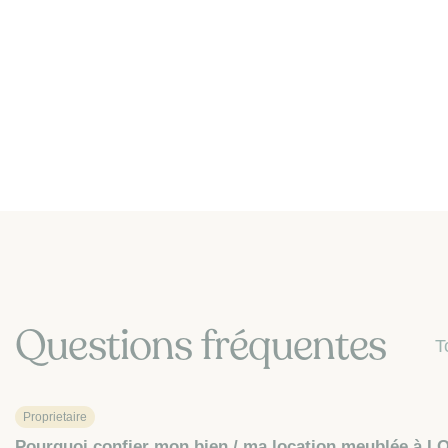
Questions fréquentes
T
Proprietaire
Pourquoi confier mon bien / ma location meublée à LO