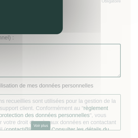
ande :
Obligatoire
ents
visite
nel) :
tilisation de mes données personnelles
s recueillies sont utilisées pour la gestion de la
u support client. Conformément au "
règlement
 protection des données personnelles
", vous
 votre droit d'accès aux données en contactant
Voir plus
l (
contact@lokizi.fr
).
Consulter les détails du
.