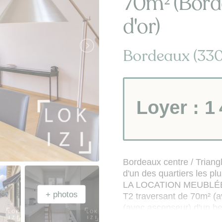
70m² (Borde
d'or)
Bordeaux (33
Loyer :
1
Bordeaux centre / Triang
d'un des quartiers les pl
LA LOCATION MEUBLÉE v
T2 traversant de 70m² (a
(avec ascenseur) d'un be