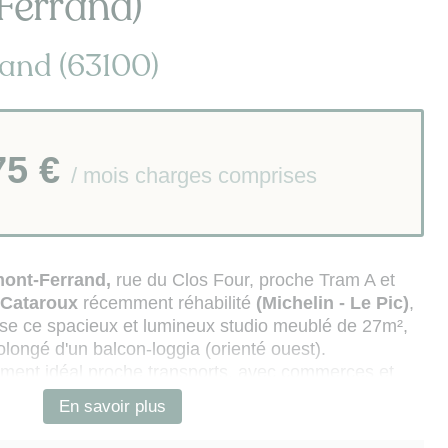
Ferrand)
and (63100)
75 €
/ mois charges comprises
mont-Ferrand,
rue du Clos Four, proche Tram A et
 Cataroux
récemment réhabilité
(Michelin - Le Pic)
,
se ce spacieux et lumineux studio meublé de 27m²,
longé d'un balcon-loggia (orienté ouest).
ement idéal proche transports, avec commerces et
s à pied, le logement, agrémenté d'une place de
En savoir plus
té pour un quotidien pratique.