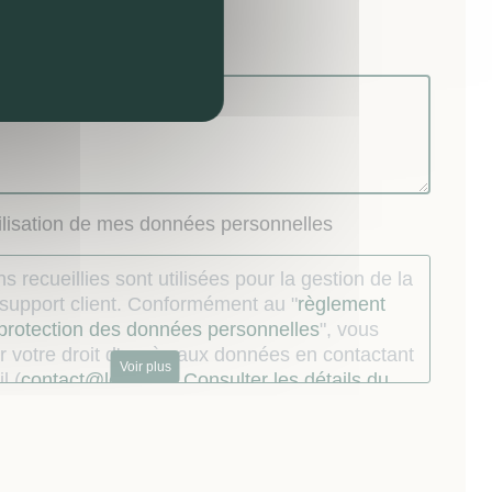
nel) :
tilisation de mes données personnelles
s recueillies sont utilisées pour la gestion de la
u support client. Conformément au "
règlement
 protection des données personnelles
", vous
 votre droit d'accès aux données en contactant
Voir plus
l (
contact@lokizi.fr
).
Consulter les détails du
.
ur dont les coordonnées téléphoniques ont
s par le Mandataire à l’occasion de la relation
st informé qu’il peut s’inscrire sur la liste