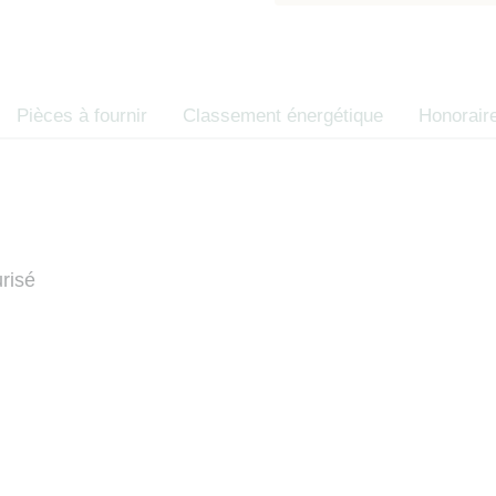
d’opposition 
des consommate
Code de la co
Pièces à fournir
Classement énergétique
Honorair
urisé