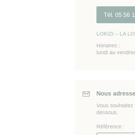
Ce studio est exclusive
Tél. 05 56 
Les informations sur les
sur le site Géorisques
ww
LOKIZI – LA 
Horaires :
lundi au vendre
Nous adresse
Vous souhaitez n
dessous.
Référence :