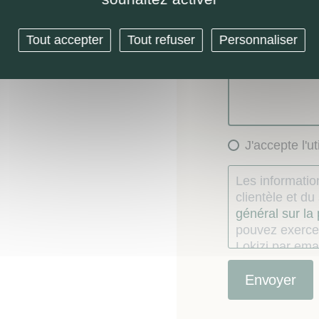
Autre
Message (option
Tout accepter
Tout refuser
Personnaliser
J'accepte l'u
Les information
clientèle et d
général sur la
pouvez exercer
Lokizi par emai
consentement
Le consommate
étés recueillie
contractuelle, e