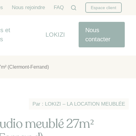
es
Nous rejoindre
FAQ
Espace client
s et
Nous
LOKIZI
es
contacter
7m² (Clermont-Ferrand)
Par : LOKIZI – LA LOCATION MEUBLÉE
tudio meublé 27m²