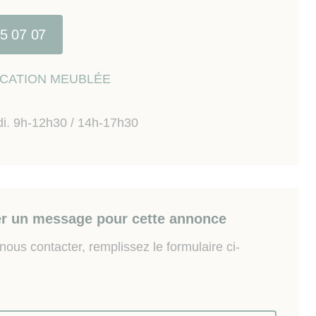
ment loué en meublé longue durée.
15 07 07
 risques auxquels ce bien est exposé sont disponibes
w.georisques.gouv.fr
LOCATION MEUBLÉE
di. 9h-12h30 / 14h-17h30
r un message pour cette annonce
ous contacter, remplissez le formulaire ci-