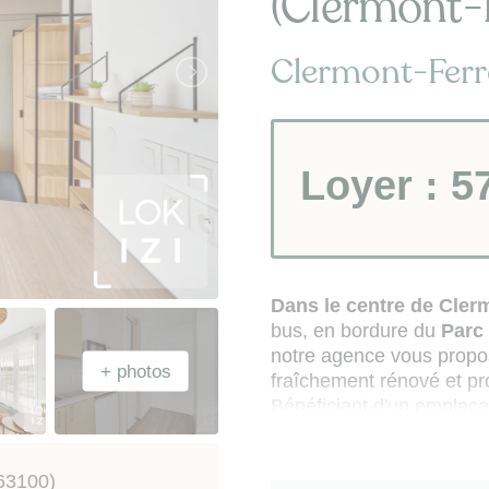
(Clermont-
Clermont-Ferr
Loyer :
5
Dans le centre de
Cler
bus, en bordure du
Parc
notre agence vous propo
fraîchement rénové et pro
Bénéficiant d'un emplac
supermarchés accessible
parking abritée, est adap
63100)
Il se compose de :