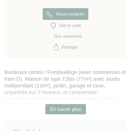
Nous contacter
Voir la carte
Nos annonces
Partager
Bordeaux centre / Fondaudège (avec commerces et
tram D). Maison de type T2bis (77m²) avec studio
indépendant (13m²), jardin, garage et cave,
organisée sur 2 niveaux, et comprenant :
Au rez-de-chaussée
: grand séjour avec cuisine
ouverte (équipée de plaques de cuisson à induction,
En savoir plus
refrigérateur-congélateur, four) et salle d'eau
(douche et WC)
A l'étage
: grande chambre avec placard et