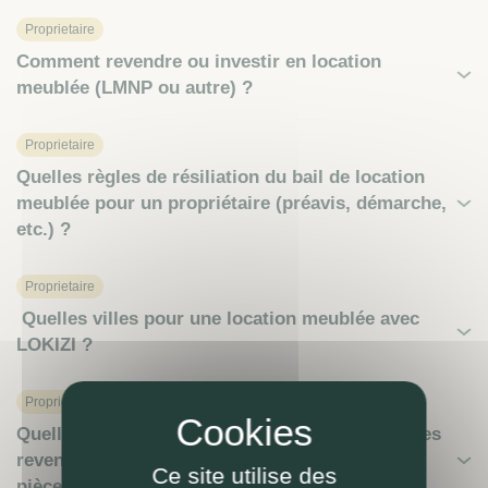
Proprietaire
Comment revendre ou investir en location
meublée (LMNP ou autre) ?
Proprietaire
Quelles règles de résiliation du bail de location
meublée pour un propriétaire (préavis, démarche,
etc.) ?
Proprietaire
Quelles villes pour une location meublée avec
LOKIZI ?
Proprietaire
Quelle simulation fiscale sur l’imposition de mes
revenus locatifs en meublé (marche à suivre,
Ce site utilise des
pièces à fournir, etc) ?