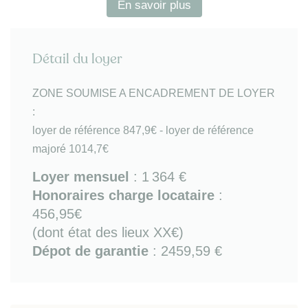
En savoir plus
résidence
- parking pour vélos abrité et sécurisé
Détail du loyer
Exposition est-ouest.
A proximité : tous commerces, Tram B (arrêt rue
Achard, avec accès direct à place des Quinconces),
ZONE SOUMISE A ENCADREMENT DE LOYER
Cité du Vin, quais de Garonne (promenade,
:
shopping), quartier des Chartrons, accès rapide à
loyer de référence 847,9€ - loyer de référence
rocade et Pont d'Aquitaine / pont Chaban et Centre
majoré 1014,7€
Commercial Bordeaux Lac.
Loyer mensuel
:
1 364 €
Honoraires charge locataire
:
456,95€
(dont état des lieux XX€)
Dépot de garantie
: 2459,59 €