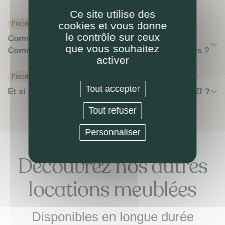
Ce site utilise des
cookies et vous donne
Proprietaire
le contrôle sur ceux
Comment LOKIZI évite la vacance locative ?
que vous souhaitez
Comment sont gérées les rotations de locataires ?
activer
Proprietaire
Tout accepter
Et si pas besoin de mise en location avec LOKIZI ?
Tout refuser
Personnaliser
Découvrez nos autres
locations meublées
Disponibles en longue durée