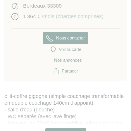
Bordeaux 33300
1 364 €
/mois (charges comprises)
Nous contacter
Voir la carte
Nos annonces
Partager
c lit-coffre gigogne (simple couchage transformable
en double couchage 140cm d'appoint)
- salle d'eau (douche)
- WC séparés (avec lave-linge)
- terrasse de 33m² (avec mobilier salon extérieur )
- 1 place de parking privatif abrité au sous-sol de la