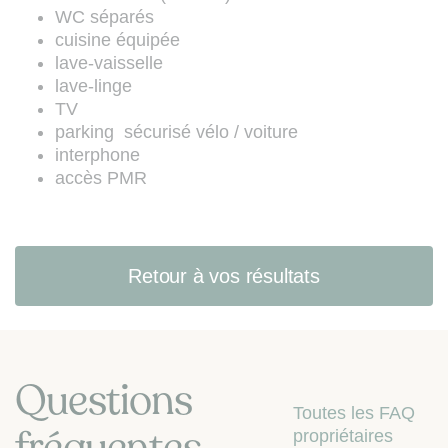
Code de la consommation (site web
WC séparés
:
www.bloctel.gouv.fr
).
cuisine équipée
lave-vaisselle
lave-linge
TV
parking sécurisé vélo / voiture
interphone
accès PMR
Retour à vos résultats
Questions
Toutes les FAQ
fréquentes
propriétaires