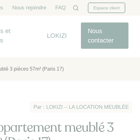
es
Nous rejoindre
FAQ
Espace client
s et
Nous
LOKIZI
es
contacter
blé 3 pièces 57m² (Paris 17)
Par : LOKIZI – LA LOCATION MEUBLÉE
ppartement meublé 3