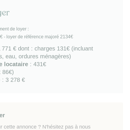
yer
e + lave-linge)
ent de loyer :
 parquet, moulures et cheminée.
€ - loyer de référence majoré 2134€
 électrique.
1 771 €
dont : charges 131€ (incluant
té immédiate
: tous commerces, restaurants, métro
, eau, ordures ménagères)
à quelques pas (Pont Cardinet), Tramway et RER C
 locataire
: 431€
0-15mn, nombreux espaces verts (square des
x 86€)
éreire, Parc Clichy Batignoles). Accès rapide au
e
: 3 278 €
ières).
 risques auxquels ce bien est exposé sont disponibles
ww.georisques.gouv.fr.
er
r cette annonce ? N'hésitez pas à nous