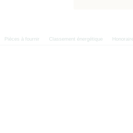
contractuelle, e
d’opposition 
des consommate
Code de la co
Pièces à fournir
Classement énergétique
Honorair