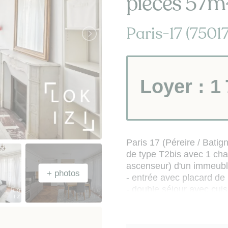
pièces 57m² 
Paris-17 (75017
Loyer :
1
Paris 17 (Péreire / Bati
de type T2bis avec 1 ch
ascenseur) d'un immeubl
- entrée avec placard d
- double séjour avec cui
à induction, réfrigérateur
petit électroménager, kit 
- chambre double coucha