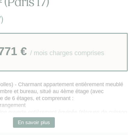
(Paris 17)
)
 771 €
/ mois charges comprises
gnolles) - Charmant appartement entièrement meublé
ambre et bureau, situé au 4ème étage (avec
e de 6 étages, et comprenant :
e rangement
sine ouverte entièrement équipée (plaques de cuisson
-congélateur, four, four micro-ondes, lave-vaisselle,
En savoir plus
vaisselle)
ge avec penderie, étagères de rangement et TV