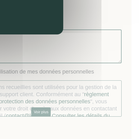
visite
nel) :
tilisation de mes données personnelles
s recueillies sont utilisées pour la gestion de la
u support client. Conformément au "
règlement
 protection des données personnelles
", vous
 votre droit d'accès aux données en contactant
Voir plus
l (
contact@lokizi.fr
).
Consulter les détails du
.
ur dont les coordonnées téléphoniques ont
s par le Mandataire à l’occasion de la relation