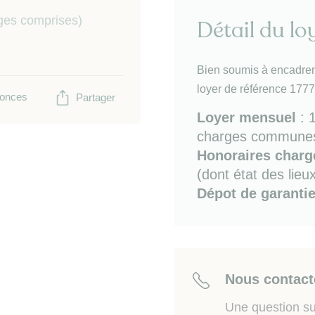
- bureau
ges comprises)
Détail du lo
- salle de bains (baignoir
- WC séparé.
Bien soumis à encadrem
Charme de l'ancien avec
loyer de référence 1777
onces
Partager
Bon à savoir :
chauffage
Loyer mensuel
:
Sur place ou à proximi
charges communes
14 / bus / transilien L 
Honoraires charge
(Péreire Levallois) à 1
(dont état des lieu
Batignolles, promenade P
Dépot de garanti
périphérique (Porte d'Asn
Les informations sur les
sur le site Géorisques :
w
Nous contact
Une question su