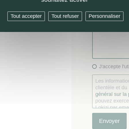
Demande de 
Autre
Tout accepter
Tout refuser
Personnaliser
Message (option
J'accepte l'u
Les information
clientèle et d
général sur la
pouvez exercer
Lokizi par emai
consentement
Le consommate
étés recueillie