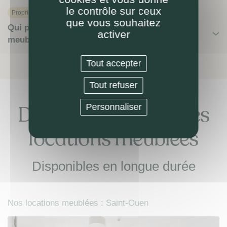
le contrôle sur ceux
Proprietaire
que vous souhaitez
Qui paie l'assurance habitation en location
activer
meublée ?
Tout accepter
Tout refuser
Découvrez nos autres
Personnaliser
locations meublées
Disponibles en longue durée
Nos locations meublées : Saint-Ouen