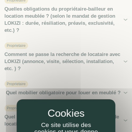
Proprietaire
Quelles obligations du propriétaire-bailleur en
location meublée ? (selon le mandat de gestion
LOKIZI : durée, résiliation, préavis, exclusivité,
etc.) ?
Proprietaire
Comment se passe la recherche de locataire avec
LOKIZI (annonce, visite, sélection, installation,
etc. ) ?
Proprietaire
Quel mobilier obligatoire pour louer en meublé ?
Proprietaire
Quel impôt à prévoir sur mes revenus locatifs de
location meublée ?
Ce site utilise des
cookies et vous donne