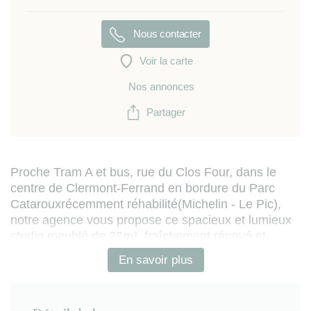
Nous contacter
Voir la carte
Nos annonces
Partager
Proche Tram A et bus, rue du Clos Four, dans le
centre de Clermont-Ferrand en bordure du Parc
Catarouxrécemment réhabilité(Michelin - Le Pic),
notre agence vous propose ce spacieux et lumieux
studio meublé de 28m², fraîchement rénové et
prolongé d'un balcon-loggia (orienté nord, avec vue
En savoir plus
panoramique) et agrémenté d'un parking abrité
sécurisé.
Bénéficiant d'un emplacement idéal, proche