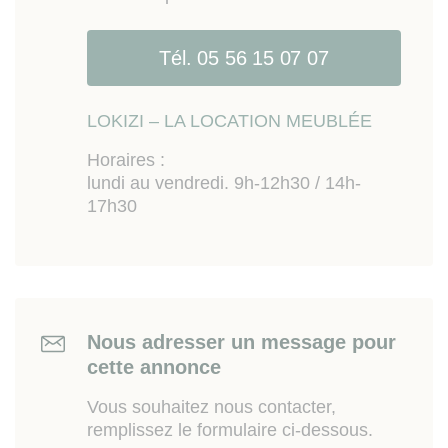
plusieurs lignes de bus avec accès centre ville et
université en 15mn, le Pic (grand espace coworking,
Tél. 05 56 15 07 07
foodcourt), Michelin Innovation Park (abritant
noatmment la Manufacture des Talents, Centre de
Congrès Polydome, Stade Marcel Michelin,
LOKIZI – LA LOCATION MEUBLÉE
pépinière de Mai, Pôle Santé République, Hôpital
CHU, gare TER. Accès rapide pour place Delille /
Horaires :
place de Jaude et hypercentre, connexions
lundi au vendredi. 9h-12h30 / 14h-
autoroute et N89, aéroport Clermont-Ferrand
17h30
/Auvergne.
Ce studio est exclusivement loué en meublé longue
durée.
Les informations sur les risques auxquels ce bien
Nous adresser un message pour
est exposé sont disponibes sur le site
cette annonce
Géorisques
www.georisques.gouv.fr
Vous souhaitez nous contacter,
remplissez le formulaire ci-dessous.