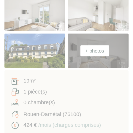
19m²
1 pièce(s)
0 chambre(s)
Rouen-Darnétal (76100)
424 €
/mois (charges comprises)