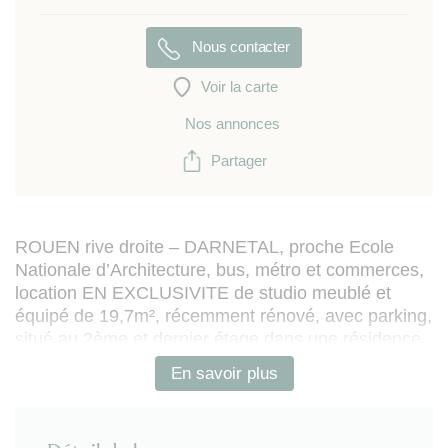
Nous contacter
Voir la carte
Nos annonces
Partager
ROUEN rive droite – DARNETAL, proche Ecole
Nationale d’Architecture, bus, métro et commerces,
location EN EXCLUSIVITE de studio meublé et
équipé de 19,7m², récemment rénové, avec parking,
situé au 2ème et dernier étage dans une résidence
sécurisée, et comportant :
En savoir plus
- pièce de vie avec kitchenette équipée, coin salon
(avec canapé convertible et TV murale), coin repas /
bureau, mobiliers de rangement