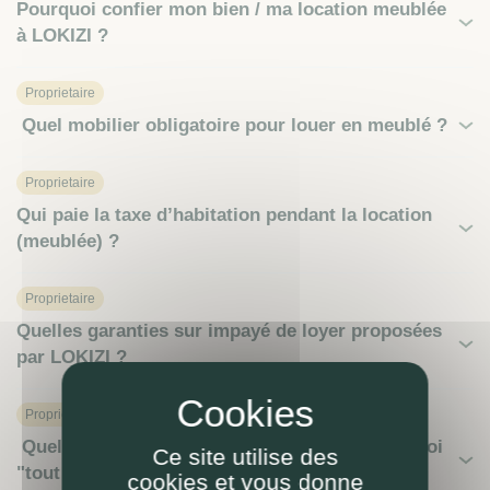
Pourquoi confier mon bien / ma location meublée
à LOKIZI ?
Proprietaire
Quel mobilier obligatoire pour louer en meublé ?
Proprietaire
Qui paie la taxe d’habitation pendant la location
(meublée) ?
Proprietaire
Quelles garanties sur impayé de loyer proposées
par LOKIZI ?
Proprietaire
Quels honoraires de gestion LOKIZI ? C'est quoi
Ce site utilise des
"tout compris"?
cookies et vous donne