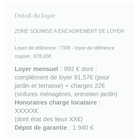
vaisselle, lave-linge, plaques de cuisson
vitrocéramique, four, four micro-ondes, réfrigérateur-
Détail du loyer
congélateur), coin-repas (table haute et 4 chaises
hautes) et espace salon donnant sur terrasse
(canapé et TV)
ZONE SOUMISE A ENCADREMENT DE LOYER
- salle d'eau avec douche
:
- WC séparés
Loyer de référence : 730€ - loyer de référence
- chambre double couchage (avec placards et accès
majoré : 878,43€
terrasse)
- terrasse de 20m² donnant sur jardin (avec mobilier
Loyer mensuel
:
992 €
dont :
extérieur).
complément de loyer 91,57€ (pour
jardin et terrasse) + charges 22€
Bon à savoir
: chauffage électrique.
(ordures ménagères, entretien jardin)
A proximité
: toutes commodités dont
Honoraires charge locataire
:
supermarché, hôpital du Bouscat, infrastrutures
XXXXX€
sportives du Parc de la Chêneraie. Transport : bus
(dont état des lieux XX€)
n°12 sur place (arrêt "Pins francs" avec accès direct
Dépot de garantie
: 1 940 €
Bordeaux centre), tram D à 12 min à pied (arrêt
"Hippodrome" avec accès direct pour Bordeaux-