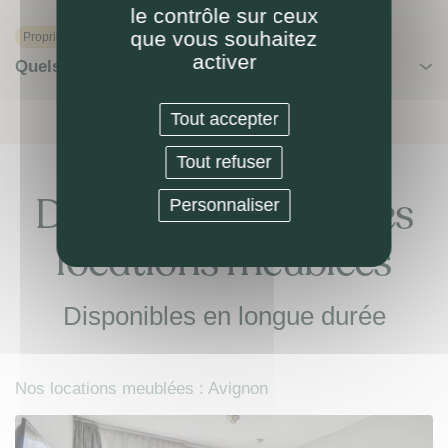
le contrôle sur ceux
que vous souhaitez
Proprietaire
activer
Quels avis clients pour la prestation LOKIZI ?
Tout accepter
Tout refuser
Découvrez nos autres
Personnaliser
locations meublées
Disponibles en longue durée
Nos locations meublées : Avignon