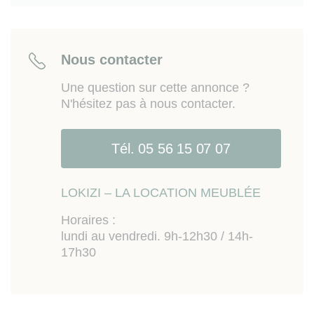
centre et gare Saint Jean). Accès rapide à la rocade
(sortie 7), Bordeaux Lac et aéroport de Bordeaux-
Mérignac. Plage de Lacanau à 45mn.
Nous contacter
Une question sur cette annonce ?
N'hésitez pas à nous contacter.
Tél. 05 56 15 07 07
LOKIZI – LA LOCATION MEUBLÉE
Horaires :
lundi au vendredi. 9h-12h30 / 14h-
17h30