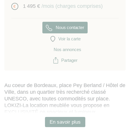
1 495 €
/mois (charges comprises)
Nous contacter
Voir la carte
Nos annonces
Partager
Au coeur de Bordeaux, place Pey Berland / Hôtel de
Ville, dans un quartier très recherché classé
UNESCO, avec toutes commodités sur place.
LOKIZI-La location meublée vous propose en
EXCLUSIVITÉ ce spacieux et lumineux
appartement meublé T2bis de 94m².
En savoir plus
Situé au 1er étage d'un immeuble bourgeois