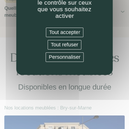
le contrôle sur ceux
Quelle fiscalité optimale pour ma location
que vous souhaitez
meublée ?
activer
Tout accepter
Tout refuser
Découvrez nos autres
Personnaliser
locations meublées
Disponibles en longue durée
Nos locations meublées : Bry-sur-Marne