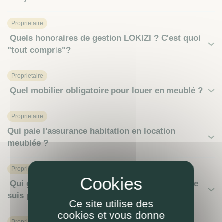
Proprietaire
Quels honoraires de gestion LOKIZI ? C'est quoi
"tout compris"?
Proprietaire
Quel mobilier obligatoire pour louer en meublé ?
Proprietaire
Qui paie l'assurance habitation en location
meublée ?
Proprietaire
Qui gère ma location meublée chez LOKIZI ? (je
suis propriétaire)
Ce site utilise des
cookies et vous donne
Proprietaire