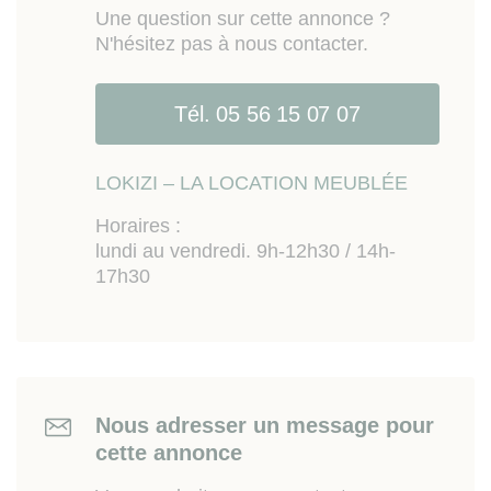
avec vitraux.
Une question sur cette annonce ?
N'hésitez pas à nous contacter.
Bon à savoir :
fibre / chauffage électrique
réversible avec climatisation / pas de location
touristique sur ce bien.
Tél. 05 56 15 07 07
Sur place :
tous commerces du quotidien, shopping
du quartier Ste Catherine, transports bus et Tram A /
LOKIZI – LA LOCATION MEUBLÉE
B (direct aéroport), restaurants, parking St Christoly,
cinéma, théâtres, musées, école EM (École
Horaires :
Nationale de la Magistrature).
lundi au vendredi. 9h-12h30 / 14h-
17h30
Les informations sur les risques auxquels ce bien
est exposé sont disponibles sur le site Géorisques
www.georisques.gouv.fr
Nous adresser un message pour
cette annonce