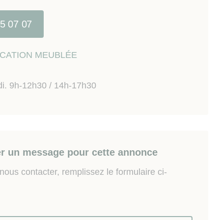
 N89, aéroport Clermont-Ferrand /Auvergne.
15 07 07
lusivement loué en meublé longue durée.
 risques auxquels ce bien est exposé sont disponibes
LOCATION MEUBLÉE
w.georisques.gouv.fr
di. 9h-12h30 / 14h-17h30
r un message pour cette annonce
ous contacter, remplissez le formulaire ci-