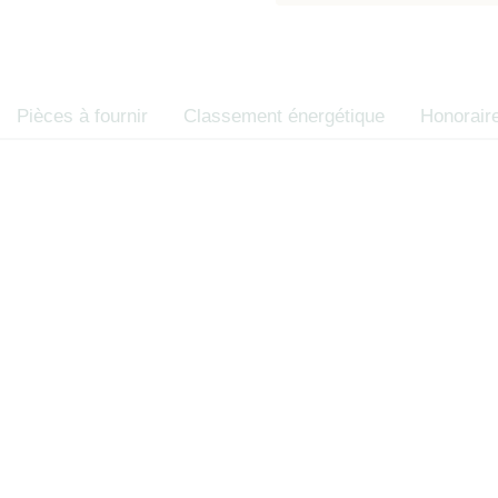
d’opposition 
des consommate
Code de la co
Pièces à fournir
Classement énergétique
Honorair