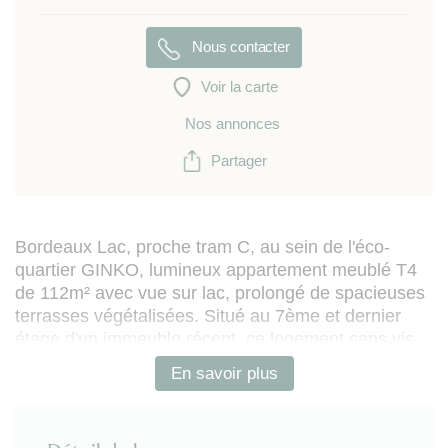
Nous contacter
Voir la carte
Nos annonces
Partager
Bordeaux Lac, proche tram C, au sein de l'éco-
quartier GINKO, lumineux appartement meublé T4
de 112m² avec vue sur lac, prolongé de spacieuses
terrasses végétalisées. Situé au 7ème et dernier
étage d'un immeuble récent, ce logement sans vis-
à-vis, agrémenté de 2 places de parking, comprend
En savoir plus
:
- entrée
- vaste séjour prolongé d'une terrasse et de 2