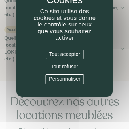
Quelles règles de résiliation du bail de location
meublée pour un propriétaire (préavis, démarche,
Ce site utilise des
etc.) ?
cookies et vous donne
le contrôle sur ceux
Proprietaire
que vous souhaitez
activer
Quelles obligations du propriétaire-bailleur en
location meublée ? (selon le mandat de gestion
LOKIZI : durée, résiliation, préavis, exclusivité,
Tout accepter
etc.) ?
Tout refuser
Personnaliser
Découvrez nos autres
locations meublées