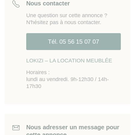
salle de sport, centre de voile, aviron, etc). Accès
Nous contacter
rapide à rocade et Pont d'Aquitaine.
Une question sur cette annonce ?
Les informations sur les risques auxquels ce bien
N'hésitez pas à nous contacter.
est exposé sont disponibles sur le site Géorisques
www.georisques.gouv.fr
Tél. 05 56 15 07 07
LOKIZI – LA LOCATION MEUBLÉE
Horaires :
lundi au vendredi. 9h-12h30 / 14h-
17h30
Nous adresser un message pour
cette annonce