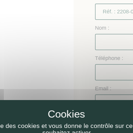
Nom :
Téléphone :
Email :
Objet de la dem
ise des cookies et vous donne le contrôle sur 
Renseignem
souhaitez activer