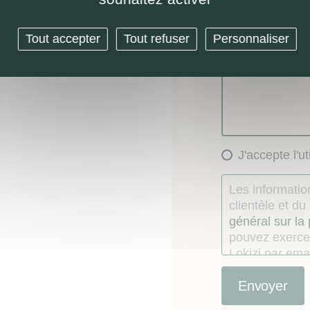
Demande de 
Autre
Tout accepter
Tout refuser
Personnaliser
Message (option
J'accepte l'u
Les information
clientèle et d
général sur la
pouvez exercer
Lokizi par emai
consentement
Le consommate
étés recueillie