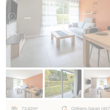
73.62m²
Orléans-Saran (457