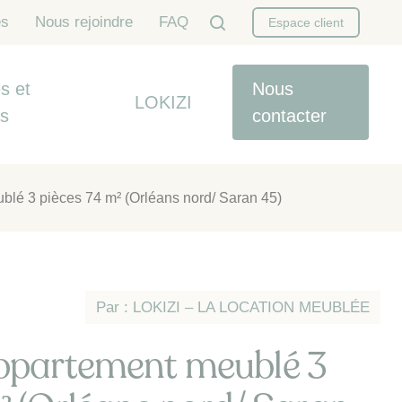
es
Nous rejoindre
FAQ
Espace client
s et
Nous
LOKIZI
es
contacter
blé 3 pièces 74 m² (Orléans nord/ Saran 45)
Par : LOKIZI – LA LOCATION MEUBLÉE
ppartement meublé 3