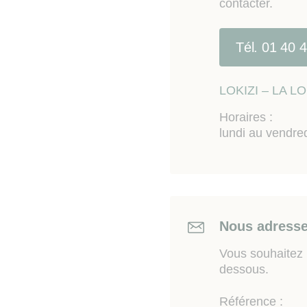
contacter.
Austerlitz), bors de Loire
Arrêt de bus "Narcisse" l
Tél. 01 40 
Les informations sur les
sur le site Géorisques
ww
LOKIZI – LA 
Horaires :
lundi au vendre
Nous adresse
Vous souhaitez n
dessous.
Référence :