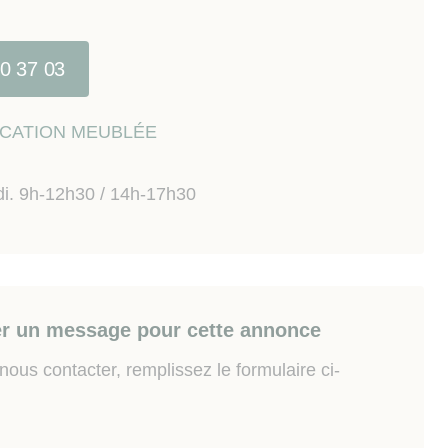
, forêt d'Orléans
igne 1 et 11 à 1 min à pied.
40 37 03
 risques auxquels ce bien est exposé sont disponibes
w.georisques.gouv.fr
LOCATION MEUBLÉE
di. 9h-12h30 / 14h-17h30
r un message pour cette annonce
ous contacter, remplissez le formulaire ci-