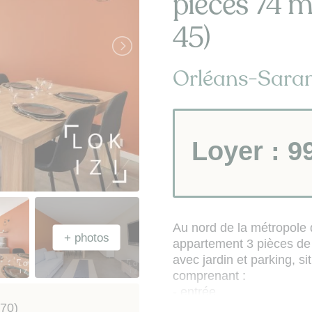
pièces 74 m
45)
Orléans-Saran
Loyer :
9
Au nord de la métropole 
appartement 3 pièces de 
avec jardin et parking, s
comprenant :
- entrée
70)
- séjour donnant sur jar