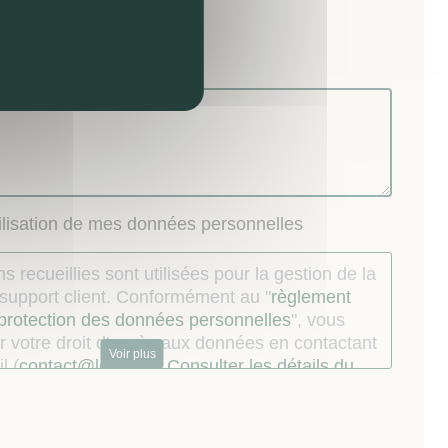
visite
nel) :
tilisation de mes données personnelles
s recueillies sont utilisées pour la gestion de la
u support client. Conformément au "
règlement
 protection des données personnelles
", vous
 votre droit d'accès aux données en contactant
Voir plus
l (
contact@lokizi.fr
).
Consulter les détails du
.
ur dont les coordonnées téléphoniques ont
s par le Mandataire à l’occasion de la relation