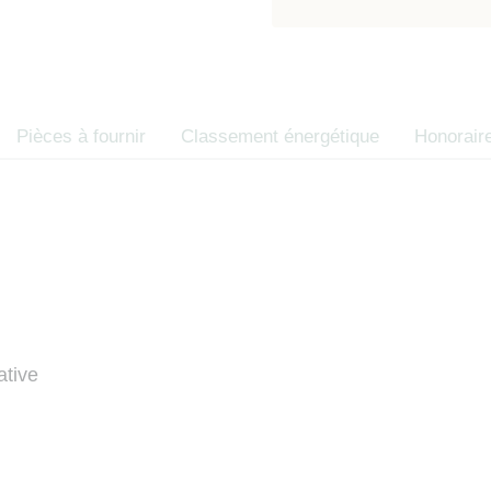
contractuelle, e
d’opposition 
des consommate
Code de la co
Pièces à fournir
Classement énergétique
Honorair
ative