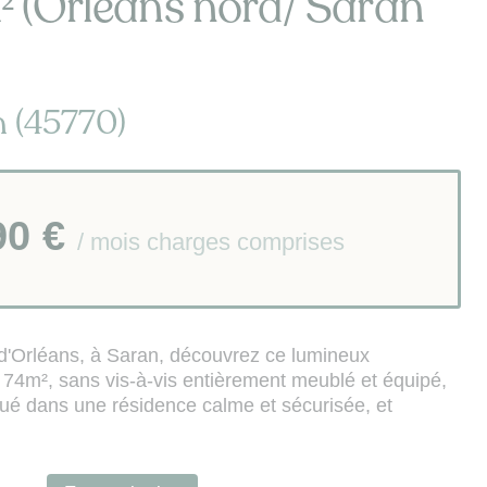
² (Orléans nord/ Saran
 (45770)
90 €
/ mois charges comprises
d'Orléans, à Saran, découvrez ce lumineux
74m², sans vis-à-vis entièrement meublé et équipé,
itué dans une résidence calme et sécurisée, et
din avec espace salon (canapé, TV) et espace repas