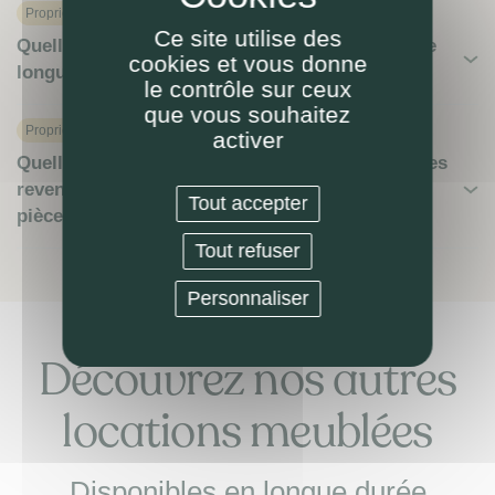
Proprietaire
Ce site utilise des
Quelles spécificités du bail de location meublée
cookies et vous donne
longue durée ?
le contrôle sur ceux
que vous souhaitez
Proprietaire
activer
Quelle simulation fiscale sur l’imposition de mes
revenus locatifs en meublé (marche à suivre,
Tout accepter
pièces à fournir, etc) ?
Tout refuser
Personnaliser
Découvrez nos autres
locations meublées
Disponibles en longue durée