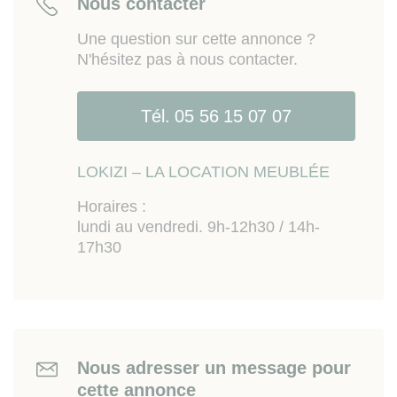
Nous contacter
Sur place ou à proximité
: nombreux bus, Tram B
à 15mn (arrêt Peixotto ou Arts et Métiers), écoles et
Une question sur cette annonce ?
centres de formation (dont Kedge, CREPS, IUT,
N'hésitez pas à nous contacter.
Sciences Agro) supermarchés, infrastructures
sportives (dont stade nautique), Bois de Thouars,
accès rapide à rocade sud (sortie 17 ou 18).
Tél. 05 56 15 07 07
Les informations sur les risques auxquels ce bien
LOKIZI – LA LOCATION MEUBLÉE
est exposé sont disponibles sur le site
Géorisques
www.georisques.gouv.fr
Horaires :
lundi au vendredi. 9h-12h30 / 14h-
17h30
Nous adresser un message pour
cette annonce