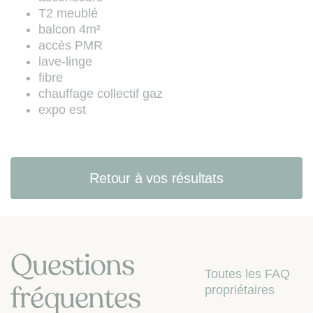
les articles L. 223-1 à L. 223-7 du
T2 meublé
Code de la consommation (site web
balcon 4m²
:
www.bloctel.gouv.fr
).
accès PMR
lave-linge
fibre
chauffage collectif gaz
expo est
Retour à vos résultats
Questions
Toutes les FAQ
fréquentes
propriétaires