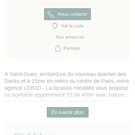
Nous contacter
Voir la carte
Nos annonces
Partager
A Saint-Ouen, en bordure du nouveau quartier des
Docks et à 15mn en métro du centre de Paris, notre
agence LOKIZI - La location meublée vous propose
ce agréable appartement T2 de 40m² avec balcon,
situé au 2ème étage d’un immeuble récent.
En savoir plus
L’appartement (fraîchement rénové) est entièrement
meublé et équipé. Il se compose de :
- entrée avec placard-penderie
- séjour ouvert sur balcon avec espace salon (avec