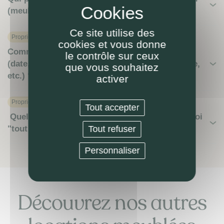
(meublée) ?
Ce site utilise des
Proprietaire
cookies et vous donne
Comment se passe le reversement des loyers
le contrôle sur ceux
(date, modalités de paiement, relevé de gérance,
que vous souhaitez
etc.) ?
activer
Proprietaire
Tout accepter
Quels honoraires de gestion LOKIZI ? C'est quoi
Tout refuser
"tout compris"?
Personnaliser
Découvrez nos autres