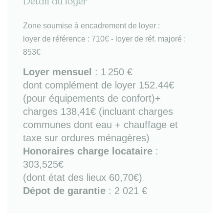
Détail du loyer
TV) et espace repas
- cuisine ouverte avec kitchenette (équipée de
Zone soumise à encadrement de loyer :
réfrigérateur-congélateur, micro-ondes, plaques de
loyer de référence : 710€ - loyer de réf. majoré :
cuisson, kit vaisselle, petit électroménager, lave-
853€
linge)
- chambre donnat sur balcon avec lit double
Loyer mensuel
:
1 250 €
couchage (qualité hôtelière) et mobilier de
dont complément de loyer 152.44€
rangements
(pour équipements de confort)+
- salle d'eau attenante à la chambre avec douche
charges 138,41€ (incluant charges
PMR et WC
- balcon de 4m².
communes dont eau + chauffage et
taxe sur ordures ménagères)
Bon à savoir
: orientation est / chauffage collectif
Honoraires charge locataire
:
gaz / fibre / suggestions décoration.
303,525€
Sur place ou à proximité immédiate :
tous
(dont état des lieux 60,70€)
transports (bus, métro lignes 13 /14 avec accès
Dépot de garantie
: 2 021 €
direct à Châtelet et connexions directes aux 4 gares
St Lazare / Montparnasse / Lyon / Austerlitz),
commerces (dont supermarché), nombreux