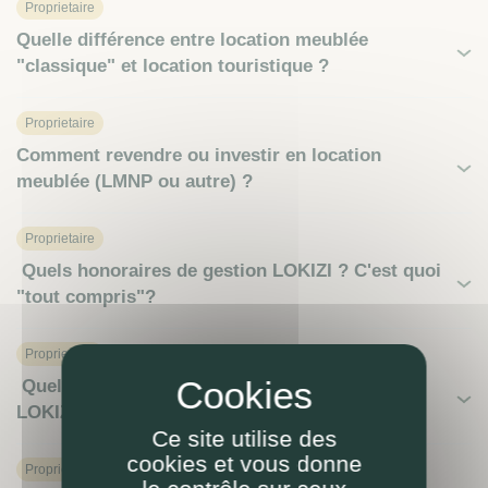
Proprietaire
Quelle différence entre location meublée
"classique" et location touristique ?
Proprietaire
Comment revendre ou investir en location
meublée (LMNP ou autre) ?
Proprietaire
Quels honoraires de gestion LOKIZI ? C'est quoi
"tout compris"?
Proprietaire
Quelles villes pour une location meublée avec
LOKIZI ?
Ce site utilise des
cookies et vous donne
Proprietaire