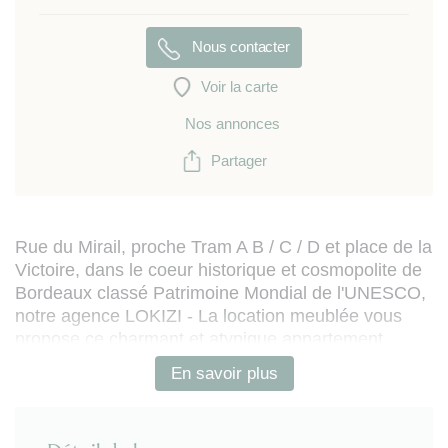
Nous contacter
Voir la carte
Nos annonces
Partager
Rue du Mirail, proche Tram A B / C / D et place de la
Victoire, dans le coeur historique et cosmopolite de
Bordeaux classé Patrimoine Mondial de l'UNESCO,
notre agence LOKIZI - La location meublée vous
propose ce charmant et atypique appartement
meublé T1bis de 30m² (44m² hors Carrez), situé au
En savoir plus
rez-de-chaussée d'un immeuble pierre typique, au
calme en fond de cour. Entièrement équipé pour
une location fonctionnelle, le logement est organisé