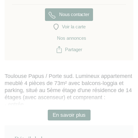
Nous contacter
Voir la carte
Nos annonces
Partager
Toulouse Papus / Porte sud. Lumineux appartement
meublé 4 pièces de 73m² avec balcons-loggia et
parking, situé au 5ème étage d'une résidence de 14
étages (avec ascenseur) et comprenant :
- entrée
- séjour avec espace salon (avec TV murale) et
En savoir plus
espace repas
- cuisine séparée et équipée (avec réfrigérateur-
congélateur, plaques de cuisson, lave-linge, petit