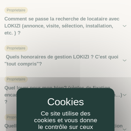
Proprietaire
Comment se passe la recherche de locataire avec
LOKIZI (annonce, visite, sélection, installation,
etc. ) ?
Proprietaire
Quels honoraires de gestion LOKIZI ? C'est quoi
"tout compris"?
Proprietaire
Quel loyer pour mon bien? (règles de fixation,
encadrement, indexation, relocation, estimation…)
?
Ce site utilise des
Proprietaire
cookies et vous donne
Quelle(s) démarche(s) pour faire gérer ma location
le contrôle sur ceux