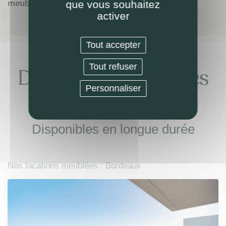
meublée par LOKIZI ?
que vous souhaitez
activer
Tout accepter
Tout refuser
Découvrez nos autres
Personnaliser
locations meublées
Disponibles en longue durée
Nos locations meublées : Bordeaux