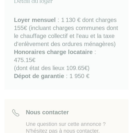
Détail du loyer
électroménager, four)
- 3 chambres avec placard-penderie (2 chambres
double couchage dont 1 avec loggia et 1 chambre
Loyer mensuel
:
1 130 €
dont charges
avec lit-gigogne)
155€ (incluant charges communes dont
- salle d'eau (douche)
le chauffage collectif et l'eau et la taxe
- WC séparés
- 2 balcons-loggias (dont 1 avec portes-fenêtres et
d'enlèvement des ordures ménagères)
mobilier extérieur dans prolongement de chambre
Honoraires charge locataire
:
double couchage).
475.15€
(dont état des lieux 109.65€)
Bon à savoir
: chauffage au sol collectif / fibre /
colocation acceptée.
Dépot de garantie
: 1 950 €
Sur place ou à proximité :
transport en commun à
pieds (bus et gare Galliéni Cancéropôle),
commerces de proximité, piscine, écoles,
infrastructures sportives. Accès rapide pour
Nous contacter
Toulouse-centre (15mn du Capitole), rocade et
autoroutes A64 et A620.
Une question sur cette annonce ?
N'hésitez pas à nous contacter.
Les informations sur les risques auxquels ce bien