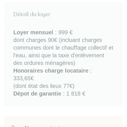
- cuisine ouverte (équipée de plaques de cuisson,
réfrigérateur-congélateur, petit életroménager, lave-
Détail du loyer
vaisselle, lave-linge, four, kit vaisselle)
- chambre avec lit double couchage, commode et
placard-penderie
Loyer mensuel
:
999 €
- salle d'eau (douche + WC)
dont charges 90€ (incluant charges
- parking couvert.
communes dont le chauffage collectif et
Bon à savoir
: chauffage collectif / fibre / local à
l'eau, ainsi que la taxe d'enlèvement
vélos.
des ordures ménagères)
Sur place ou à proximité
: tous commerces et
Honoraires charge locataire
:
services, transports bus (lignes 5/23/73 avec accès
333,65€
direct Bordeaux Victoire et Bordeaux centre), Tram
(dont état des lieux 77€)
B à15mn (Peixotto), Hôpital Bagatelle. Accès rapide
Dépot de garantie
: 1 818 €
pour domane universitaire Talence-Pessac / gare
Saint-Jean / boulevards / rocade / autoroute A62 /
centre commercial Bègles Rive d'Arcins.
Les informations sur les risques auxquels ce bien