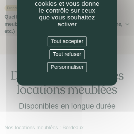
cookies et vous donne
Proprietaire
le contrôle sur ceux
que vous souhaitez
Quelles règles de résiliation du bail de location
activer
meublée pour un propriétaire (préavis, démarche,
etc.) ?
Tout accepter
Tout refuser
Personnaliser
Découvrez nos autres
locations meublées
Disponibles en longue durée
Nos locations meublées : Bordeaux