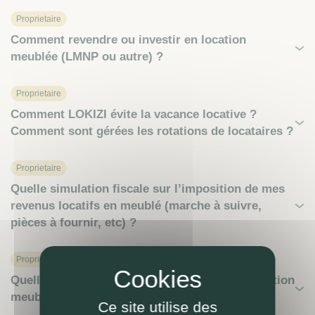
Proprietaire
Comment revendre ou investir en location
meublée (LMNP ou autre) ?
Proprietaire
Comment LOKIZI évite la vacance locative ?
Comment sont gérées les rotations de locataires ?
Proprietaire
Quelle simulation fiscale sur l’imposition de mes
revenus locatifs en meublé (marche à suivre,
pièces à fournir, etc) ?
Proprietaire
Quelle(s) démarche(s) pour faire gérer ma location
meublée par LOKIZI ?
Ce site utilise des