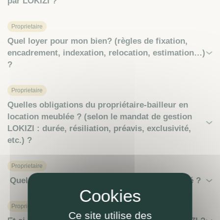
par LOKIZI ?
Proprietaire
Quel loyer pour mon bien? (règles de fixation,
encadrement, indexation, relocation, estimation…)
?
Proprietaire
Quelles obligations du propriétaire-bailleur en
location meublée ? (selon le mandat de gestion
LOKIZI : durée, résiliation, préavis, exclusivité,
etc.) ?
Proprietaire
Quel mobilier obligatoire pour louer en meublé ?
Proprietaire
Ce site utilise des