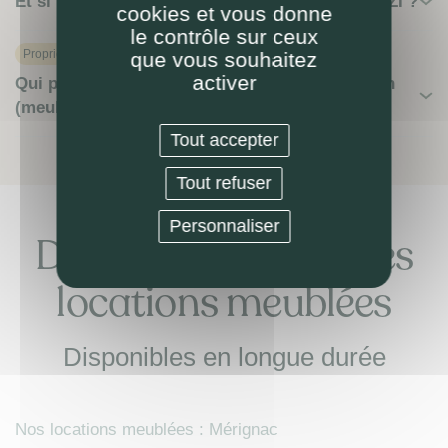
Et si pas besoin de mise en location avec LOKIZI ?
cookies et vous donne
le contrôle sur ceux
Proprietaire
que vous souhaitez
activer
Qui paie la taxe d’habitation pendant la location
(meublée) ?
Tout accepter
Tout refuser
Personnaliser
Découvrez nos autres
locations meublées
Disponibles en longue durée
Nos locations meublées : Mérignac