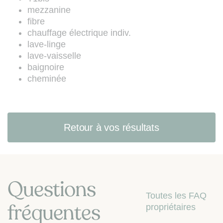
les articles L. 223-1 à L. 223-7 du
mezzanine
Code de la consommation (site web
fibre
:
www.bloctel.gouv.fr
).
chauffage électrique indiv.
lave-linge
lave-vaisselle
baignoire
cheminée
Retour à vos résultats
Questions
Toutes les FAQ
fréquentes
propriétaires