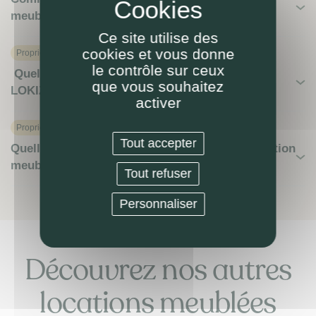
meublée (LMNP ou autre) ?
Ce site utilise des
cookies et vous donne
Proprietaire
le contrôle sur ceux
Quelles villes pour une location meublée avec
que vous souhaitez
LOKIZI ?
activer
Proprietaire
Tout accepter
Quelle(s) démarche(s) pour faire gérer ma location
meublée par LOKIZI ?
Tout refuser
Personnaliser
Découvrez nos autres
locations meublées