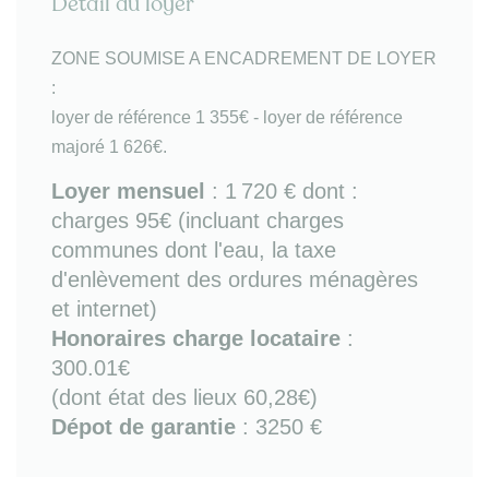
Détail du loyer
- mezzanine avec espace nuit (lit double couchage,
TV, placard-penderie), salle de bains (baignoire +
WC) et espace salon (canapé et rangements).
ZONE SOUMISE A ENCADREMENT DE LOYER
:
Un appartement meublé atypique à Paris 12, alliant
loyer de référence 1 355€ - loyer de référence
le confort des équipements modernes et le charme
majoré 1 626€.
de l'ancien rénové (parquet, poutres apparentes et
cheminée).
Loyer mensuel
:
1 720 €
dont :
charges 95€ (incluant charges
Bon à savoir
: chauffage électrique / fibre /
communes dont l'eau, la taxe
exposition nord-sud.
d'enlèvement des ordures ménagères
Sur place
: tous commerces, nombreux transports
et internet)
en commun dont bus (lignes 56/57/86 ), métro
Honoraires charge locataire
:
(lignes 1/2/6/9) et RER A. Accès rapide à Porte
300.01€
Dorée, périphérique, autoroutes A3 et A4, Bois de
Vincennes, gare de Lyon, gare de Bercy, gare
(dont état des lieux 60,28€)
d'Austerlitz.
Dépot de garantie
: 3250 €
Les informations sur les risques auxquels ce bien