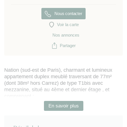
Nous contacter
Voir la carte
Nos annonces
Partager
Nation (sud-est de Paris), charmant et lumineux
appartement duplex meublé traversant de 77m²
(dont 38m² hors Carrez) de type T1bis avec
mezzanine, situé au 4ème et dernier étage , et
comprenant :
- salon-séjour avec table de repas et canapé
En savoir plus
- cuisine ouverte équipée (avec lave-linge, lave-
vaisselle, réfrigérateur, four, plaques de cuisson,
petit électroménager, nombreux rangements)