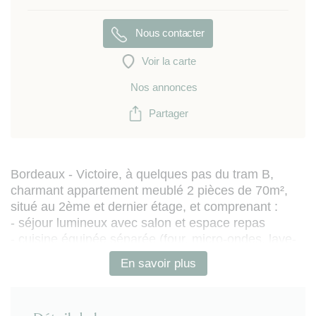
Nous contacter
Voir la carte
Nos annonces
Partager
Bordeaux - Victoire, à quelques pas du tram B,
charmant appartement meublé 2 pièces de 70m²,
situé au 2ème et dernier étage, et comprenant :
- séjour lumineux avec salon et espace repas
- cuisine équipée séparée (four, micro-ondes, lave-
vaisselle, plaques de cuisson, réfrigérateur-
En savoir plus
congélateur et petit électroménager et coin repas)
-1 chambre double couchage avec mobilier de
rangement