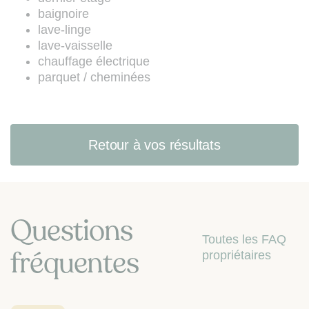
les articles L. 223-1 à L. 223-7 du
baignoire
Code de la consommation (site web
lave-linge
:
www.bloctel.gouv.fr
).
lave-vaisselle
chauffage électrique
parquet / cheminées
Retour à vos résultats
Questions
Toutes les FAQ
fréquentes
propriétaires