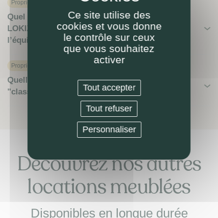
Proprietaire
Ce site utilise des
Quel coût pour meubler ma location meublée ?
cookies et vous donne
LOKIZI peut-elle assurer l’ameublement /
le contrôle sur ceux
l’équipement mobilier à ma place ?
que vous souhaitez
activer
Proprietaire
Quelle différence entre location meublée
Tout accepter
"classique" et location touristique ?
Tout refuser
Personnaliser
Découvrez nos autres
locations meublées
Disponibles en longue durée