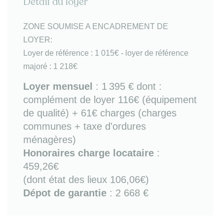
Détail du loyer
- 1 chambre (avec lit gigogne, mobilier de
rangement et bureau)
- salle de bains (baignoire avec étagères et lave-
ZONE SOUMISE A ENCADREMENT DE
linge)
LOYER:
- WC séparé.
Loyer de référence : 1 015€ - loyer de référence
majoré : 1 218€
Bon à savoir
: Chauffage électrique individuel /
lave-linge / colocation possible.
Loyer mensuel
:
1 395 €
dont :
Charme de l'ancien avec parquet, cheminée et murs
complément de loyer 116€ (équipement
pierre.
de qualité) + 61€ charges (charges
communes + taxe d'ordures
A proximité
tous commerces et services :
ménagères)
supermarchés, restaurants, école, musée
d'Aquitaine, shopping rue Ste Catherine..
Honoraires charge locataire
:
Transports : tram B (arrêt Saint Nicolas ou Victoire)
459,26€
+ nombreux bus (1/5/11/15/20) avec accès direct à
(dont état des lieux 106,06€)
gare Saint Jean, Bordeaux centre et aéroport
Dépot de garantie
: 2 668 €
Bordeaux-Mérignac.
Les informations sur les risques auxquels ce bien