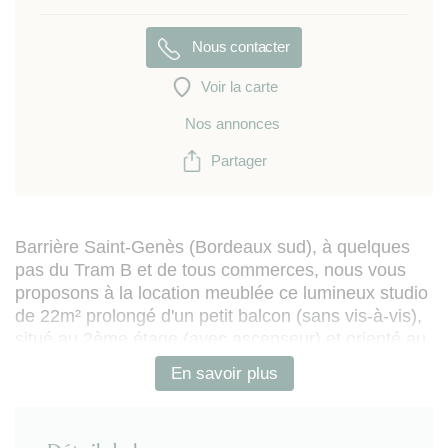
Nous contacter
Voir la carte
Nos annonces
Partager
Barrière Saint-Genès (Bordeaux sud), à quelques
pas du Tram B et de tous commerces, nous vous
proposons à la location meublée ce lumineux studio
de 22m² prolongé d'un petit balcon (sans vis-à-vis),
situé au 2ème étage (avec ascenseur) et orienté au
sud sur l'arrière de l'immeuble.
En savoir plus
Conçu autour d'un aménagement très fonctionnel,
ce logement est organisé comme suit :
- entrée