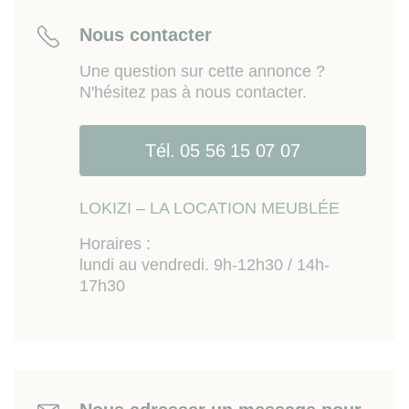
Genès, cinéma (Talence). Accès rapide aux
boulevards.
Nous contacter
Les informations sur les risques auxquels ce bien
Une question sur cette annonce ?
est exposé sont disponibles sur le site Géorisques
N'hésitez pas à nous contacter.
www.georisques.gouv.fr
Tél. 05 56 15 07 07
LOKIZI – LA LOCATION MEUBLÉE
Horaires :
lundi au vendredi. 9h-12h30 / 14h-
17h30