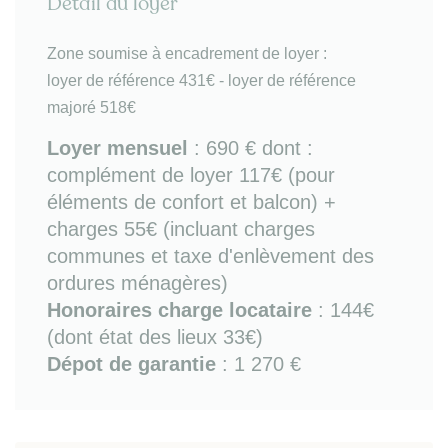
Détail du loyer
- séjour donnant sur petit balcon, avec espace salon
(TV), coin repas, coin bureau et kitchenette équipée
(derrière porte coulissante) : plaques de cuisson,
Zone soumise à encadrement de loyer :
lave-vaisselle, petit électroménager, kit vaisselle,
loyer de référence 431€ - loyer de référence
réfrigérateur, four micro-ondes
majoré 518€
- espace nuit avec lit double couchage et
rangements
Loyer mensuel
:
690 €
dont :
- salle d'eau (douche + WC+ lave-linge)
complément de loyer 117€ (pour
- balcon avec mobilier extérieur.
éléments de confort et balcon) +
charges 55€ (incluant charges
Bon à savoir
: chauffage électrique / fibre / local à
vélos / idéal studio étudiant.
communes et taxe d'enlèvement des
ordures ménagères)
Sur place ou à proximité immédiate (à pieds)
:
Honoraires charge locataire
: 144€
transports en commun (bus 9 /31 /86 et Tram B /
(dont état des lieux 33€)
arrêt St Genès, avec accès rapid et direct à gare
Dépot de garantie
: 1 270 €
TGV, domaine universitaire Bordeaux-Pessac, place
de la Victoire et Bordeaux centre), tous commerces
et supermarché (Barrière St Genès ou Nansouty),
restaurants, hôpital Bergonié, ensemble scolaire St