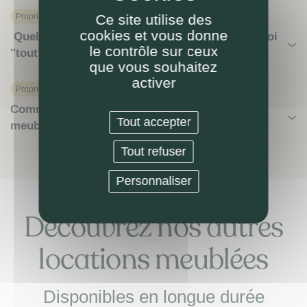
Proprietaire
Ce site utilise des
cookies et vous donne
Quels honoraires de gestion LOKIZI ? C'est quoi
le contrôle sur ceux
"tout compris"?
que vous souhaitez
activer
Proprietaire
Comment revendre ou investir en location
Tout accepter
meublée (LMNP ou autre) ?
Tout refuser
Personnaliser
Découvrez nos autres
locations meublées
Disponibles en longue durée