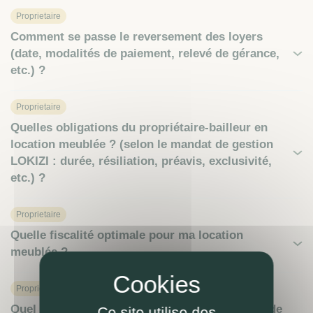
Proprietaire
Comment se passe le reversement des loyers
(date, modalités de paiement, relevé de gérance,
etc.) ?
Proprietaire
Quelles obligations du propriétaire-bailleur en
location meublée ? (selon le mandat de gestion
LOKIZI : durée, résiliation, préavis, exclusivité,
etc.) ?
Proprietaire
Quelle fiscalité optimale pour ma location
meublée ?
Proprietaire
Quel impôt à prévoir sur mes revenus locatifs de
Ce site utilise des