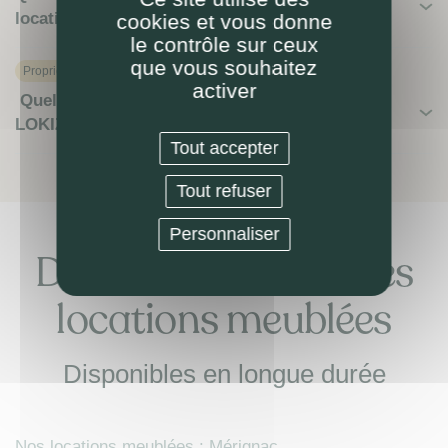
location meublée ?
cookies et vous donne
le contrôle sur ceux
que vous souhaitez
Proprietaire
activer
Quelles villes pour une location meublée avec
LOKIZI ?
Tout accepter
Tout refuser
Personnaliser
Découvrez nos autres
locations meublées
Disponibles en longue durée
Nos locations meublées : Mérignac