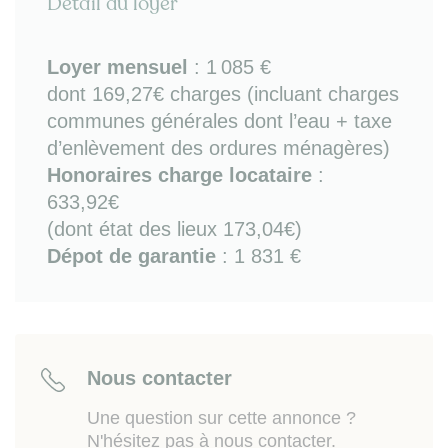
Détail du loyer
logement logement est adapté pour un quotidien
pratique. Il se compose de :
Loyer mensuel
:
1 085 €
- entrée avec mobilier de rangement
- séjour ouvert sur balcon-loggia, avec espace salon
dont 169,27€ charges (incluant charges
(canapé et TV),
communes générales dont l’eau + taxe
- cuisine ouverte avec espace repas, kitchenette
d’enlèvement des ordures ménagères)
équipée (réfrigérateur, plaques de cuisson vitro-
Honoraires charge locataire
:
céramiques, kit vaisselle, petit électroménager) et
633,92€
placard de rangement (avec lave-linge)
(dont état des lieux 173,04€)
- 2 chambres double couchage avec console-
bureau et mobilier de rangement
Dépot de garantie
: 1 831 €
- salle d'eau PMR (avec douche et WC)
- loggia de 19m² avec mobilier extérieur.
Bon à savoir :
2ème étage / ascenseur / chauffage
électrique individuel / canapé avec literie qualité
Nous contacter
hôtelière / kit accessoires literie fourni / accessibilité
PMR / fibre / exposition nord-est / colocation
Une question sur cette annonce ?
possible.
N'hésitez pas à nous contacter.