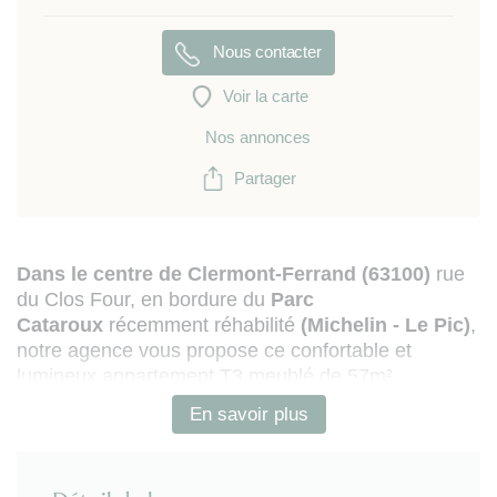
Nous contacter
Voir la carte
Nos annonces
Partager
Dans le centre de
Clermont-Ferrand (63100)
rue
du Clos Four, en bordure du
Parc
Cataroux
récemment réhabilité
(Michelin - Le Pic)
,
notre agence vous propose ce confortable et
lumineux appartement T3 meublé de 57m²,
fraîchement rénové et prolongé d'un balcon-loggia
En savoir plus
(orienté est, avec vue panoramique). Bénéficiant
d'un emplacement idéal, proche Tram A et bus, avec
commerces et supermarchés accessibles à pied, le