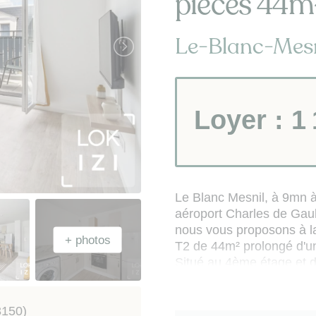
pièces 44m²
Le-Blanc-Mesn
Loyer :
1
Le Blanc Mesnil, à 9mn à
aéroport Charles de Gaul
nous vous proposons à l
T2 de 44m² prolongé d'un
Situé au 4ème étage et d
orienté sur cour compren
- séjour ouvert sur balc
3150)
- cuisine ouverte entière