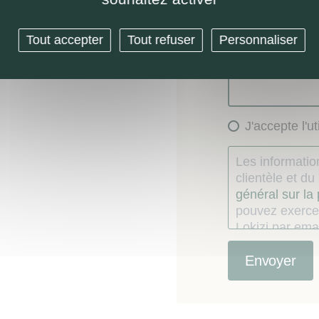
Message (option
Tout accepter
Tout refuser
Personnaliser
J'accepte l'u
Les information
clientèle et d
général sur la
pouvez exercer
Lokizi par emai
consentement
Le consommate
étés recueillie
contractuelle, e
d’opposition 