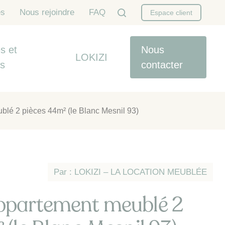
es
Nous rejoindre
FAQ
Espace client
s et
Nous
LOKIZI
es
contacter
blé 2 pièces 44m² (le Blanc Mesnil 93)
Par : LOKIZI – LA LOCATION MEUBLÉE
ppartement meublé 2