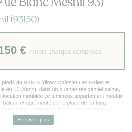
 (le Blanc Mesnil 93)
il (93150)
 150 €
/ mois charges comprises
 pieds du RER B (direct Châtelet-Les Halles et
le en 15-20mn), dans un quartier résidentiel calme,
a location meublée ce lumineux appartement meublé
 balcon et agrémenté d'une place de parking.
ernier d'une résidence très récente, ce logement
d :
En savoir plus
on avec espace salon (TV) et espace repas
ment équipée (avec réfrigérateur-congélateur,