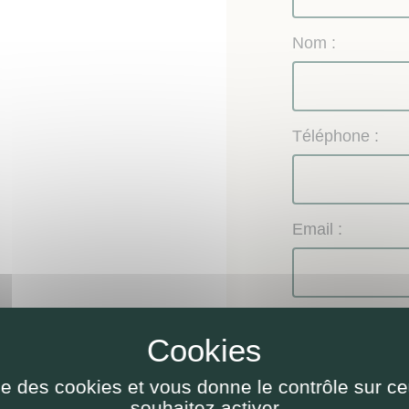
Nom :
Téléphone :
Email :
Objet de la dem
Renseignem
Demande de 
ise des cookies et vous donne le contrôle sur 
Autre
souhaitez activer