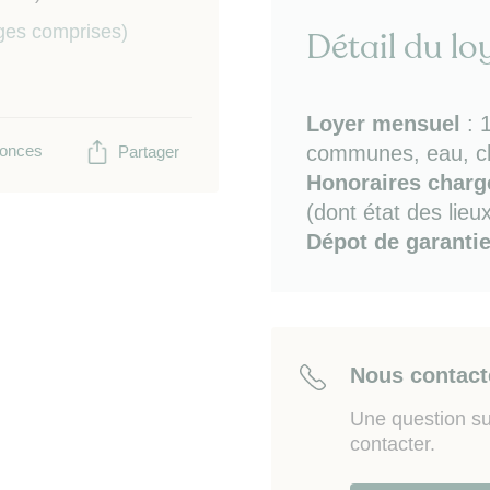
plaques de cuisson, lave-
ges comprises)
Détail du lo
vaisselle)
- chambre avec lit double
WC)
- balcon avec mobilier ex
Loyer mensuel
:
onces
communes, eau, c
Partager
Bon à savoir :
fibre / cha
Honoraires charge
(couette + oreillers) /ac
(dont état des lieu
Dépot de garanti
Sur place ou à proximit
services / transports en
infrastructures sportives
rapide à autoroutes A1 et
Paris-Charles de Gaulle
Nous contact
Les informations sur les
disponibLes sur le site 
Une question su
contacter.