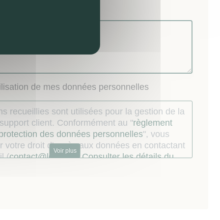
nel) :
tilisation de mes données personnelles
s recueillies sont utilisées pour la gestion de la
u support client. Conformément au "
règlement
 protection des données personnelles
", vous
 votre droit d'accès aux données en contactant
Voir plus
l (
contact@lokizi.fr
).
Consulter les détails du
.
ur dont les coordonnées téléphoniques ont
s par le Mandataire à l’occasion de la relation
st informé qu’il peut s’inscrire sur la liste
au démarchage téléphonique prévue en faveur