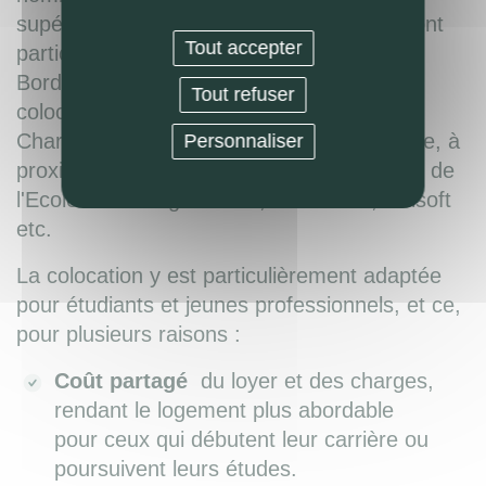
supérieur ou d'entreprises dynamiques, sont
Tout accepter
particulièrement propices à la colocation à
Bordeaux. Ainsi la majorité des offres de
Tout refuser
colocation se concentrent autour des
Chartrons, du Bassin à flot ou de la Victoire, à
Personnaliser
proximité de l'INSEEC, du Digital Campus, de
l'Ecole de la Magistrature, CDiscount, Ubisoft
etc.
La colocation y est particulièrement adaptée
pour étudiants et jeunes professionnels, et ce,
pour plusieurs raisons :
Coût partagé
du loyer et des charges,
rendant le logement plus abordable
pour ceux qui débutent leur carrière ou
poursuivent leurs études.