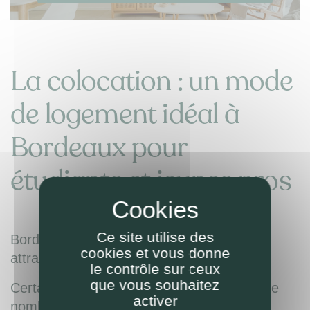
La colocation : un mode
de logement idéal à
Bordeaux pour
étudiants et jeunes pros
Ce site utilise des
Bordeaux est classée 6ème ville la plus
cookies et vous donne
attractive de France pour la colocation.
le contrôle sur ceux
que vous souhaitez
Certains quartiers de Bordeaux, proches de
activer
nombreux établissements d'enseignement