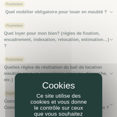
Proprietaire
Quel mobilier obligatoire pour louer en meublé ?
Proprietaire
Quel loyer pour mon bien? (règles de fixation,
encadrement, indexation, relocation, estimation…)
?
Proprietaire
Quelles règles de résiliation du bail de location
meublée pour un propriétaire (préavis, démarche,
etc.) ?
Proprietaire
Ce site utilise des
cookies et vous donne
Comment LOKIZI évite la vacance locative ?
le contrôle sur ceux
Comment sont gérées les rotations de locataires ?
que vous souhaitez