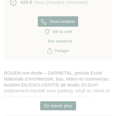
420 €
/mois (charges comprises)
Nous contacter
Voir la carte
Nos annonces
Partager
ROUEN rive droite – DARNETAL, proche Ecole
Nationale d’Architecture, bus, métro et commerces,
location EN EXCLUSIVITE de studio 20,31m²
entièrement meublé avec parking, situé au 2ème et
dernier étage d'une résidence sécurisée, et
comportant :
En savoir plus
- pièce de vie avec kitchenette équipée, coin salon
(avec canapé convertible et TV murale), coin repas /