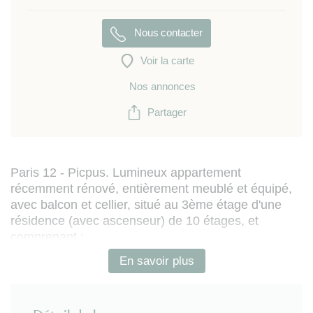
Nous contacter
Voir la carte
Nos annonces
Partager
Paris 12 - Picpus. Lumineux appartement
récemment rénové, entièrement meublé et équipé,
avec balcon et cellier, situé au 3ème étage d'une
résidence (avec ascenseur) de 10 étages, et
comprenant :
- entrée
En savoir plus
- séjour ouvert sur balcon (avec espace salon
canapé et TV, et espace de repas)
- cuisine séparée (équipée de refrigérateur-