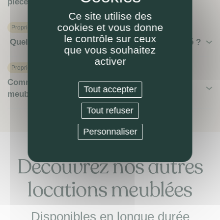
pièces à fournir, etc) ?
Ce site utilise des
cookies et vous donne
Proprietaire
le contrôle sur ceux
Quel mobilier obligatoire pour louer en meublé ?
que vous souhaitez
activer
Proprietaire
Comment revendre ou investir en location
Tout accepter
meublée (LMNP ou autre) ?
Tout refuser
Personnaliser
Découvrez nos autres
locations meublées
Disponibles en longue durée