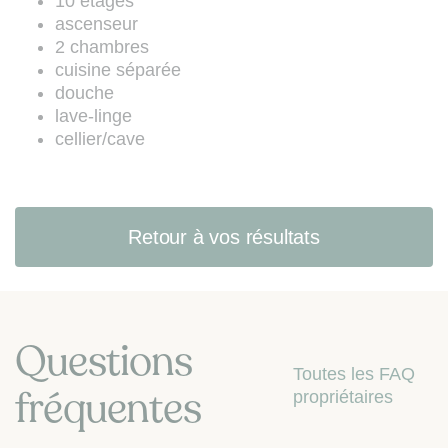
10 étages
en faveur des consommateurs par
ascenseur
les articles L. 223-1 à L. 223-7 du
2 chambres
Code de la consommation (site web
cuisine séparée
:
www.bloctel.gouv.fr
).
douche
lave-linge
cellier/cave
Retour à vos résultats
Questions
Toutes les FAQ
fréquentes
propriétaires