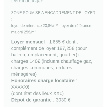
Détail du loyer
congélateur, plaques de cuisson électrique, four,
micro-onde, petit électroménager)
- 2 chambres double couchage avec mobilier de
ZONE SOUMISE A ENCADREMENT DE LOYER
rangement (dont 1 avec lit double et loggia, et 1
:
avec 2 lits simple )
loyer de référence 20,8€/m² - loyer de référance
- salle de bains (douche + lave-linge)
majoré 25€/m²
- WC séparé
- cellier / cave de 9m²
Loyer mensuel
:
1 655 €
dont :
complément de loyer 187,25€ (pour
Sur place ou à proximité
: tous commerces et
balcon, emplacement, quartier)+
services, transports bus et métro (station Daumesnil
ou Montgallet), accès rapide à périphérique (porte
charges 140€ (incluant chauffage gaz,
Dorée) , gare de Lyon et gare de Bercy.
charges communes, ordures
ménagères)
Les informations sur les risques auxquels ce bien
Honoraires charge locataire
:
est exposé sont disponibles sur le site Géorisques
XXXXX€
:
www.georisques.gouv.fr.
(dont état des lieux XX€)
Dépot de garantie
: 3030 €