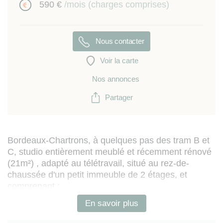
590 €
/mois (charges comprises)
Nous contacter
Voir la carte
Nos annonces
Partager
Bordeaux-Chartrons, à quelques pas des tram B et
C, studio entièrement meublé et récemment rénové
(21m²) , adapté au télétravail, situé au rez-de-
chaussée d'un petit immeuble de 2 étages, et
comprenant :
- pièce à vivre entièrement équipée (four, plaques
En savoir plus
de cuisson vitro-céramique, réfrigérateur-
congélateur, micro-onde, TV murale, lit coffre 1