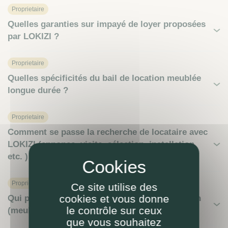
Proprietaire
Quelles garanties sur impayé de loyer proposées
par LOKIZI ?
Proprietaire
Quelles spécificités du bail de location meublée
longue durée ?
Proprietaire
Comment se passe la recherche de locataire avec
LOKIZI (annonce, visite, sélection, installation,
etc. ) ?
Proprietaire
Ce site utilise des
cookies et vous donne
Qui paie la taxe d’habitation pendant la location
le contrôle sur ceux
(meublée) ?
que vous souhaitez