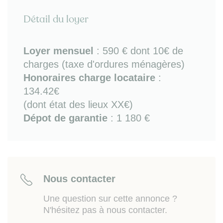
place convertible en lit 2 places, table de repas,
Détail du loyer
bureau, mobilier de rangement)
- salle d'eau (douche , WC et lave-linge)
Loyer mensuel
:
590 €
dont 10€ de
Chauffage électrique et fenêtres double vitrage.
charges (taxe d'ordures ménagères)
Honoraires charge locataire
:
Sur place ou à proximité immédiate : tous
commerces de quartier (Chartrons), supermarché,
134.42€
restaurants, Jardin Public, écoles (INSEEC, ISEG,
(dont état des lieux XX€)
etc), quais de Garonne (promenade, shopping,
Dépot de garantie
: 1 180 €
marché dominical).
Tous transports sur place : bus et Tram B et C
(arrêts "Chartrons" ou "Paul Doumer") avec accès
direct à la gare St Jean.
Nous contacter
Une question sur cette annonce ?
N'hésitez pas à nous contacter.