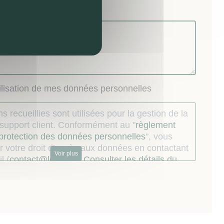
nel) :
tilisation de mes données personnelles
s recueillies sont utilisées pour la gestion de la
u support client. Conformément au "
règlement
 protection des données personnelles
", vous
 votre droit d'accès aux données en contactant
Voir plus
l (
contact@lokizi.fr
).
Consulter les détails du
.
ur dont les coordonnées téléphoniques ont
s par le Mandataire à l’occasion de la relation
st informé qu’il peut s’inscrire sur la liste
au démarchage téléphonique prévue en faveur