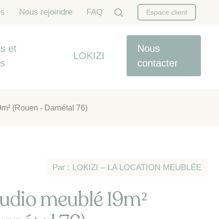
es
Nous rejoindre
FAQ
Espace client
s et
Nous
LOKIZI
es
contacter
9m² (Rouen - Darnétal 76)
Par : LOKIZI – LA LOCATION MEUBLÉE
tudio meublé 19m²