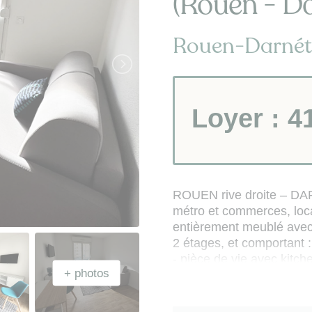
(Rouen - Da
Rouen-Darnéta
Loyer :
4
ROUEN rive droite – DAR
métro et commerces, lo
entièrement meublé avec
2 étages, et comportant :
- pièce de vie avec kitch
et TV murale), coin repa
- salle d'eau (avec douch