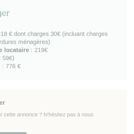
tièrement rénové récemment / chauffage individuel
parking privatif au sous-sol de la résidence.
yer
té
: commerces et services (dont supermarché et
lusieurs bus dont TEOR ligne3 (stations Barrières
418 €
dont charges 30€ (incluant charges
chitecture) avec accès direct et rapide à la Gare de
rdures ménagères)
 (en 10mn), Ecole Nationale Supérieure
die, UFR Santé. Accès rapide à N28 et centre ville
 locataire
: 219€
x 59€)
e
: 776 €
 risques auxquels ce bien est exposé sont disponibles
w.georisques.gouv.fr
er
r cette annonce ? N'hésitez pas à nous