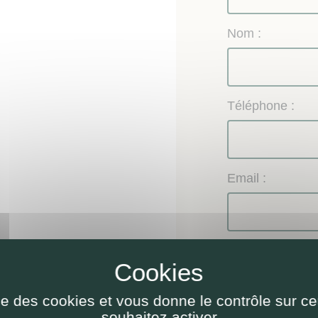
Nom :
Téléphone :
Email :
Objet de la dem
Renseignem
Demande de 
ise des cookies et vous donne le contrôle sur 
Autre
souhaitez activer