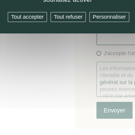
Message (option
Tout accepter
Tout refuser
Personnaliser
J'accepte l'u
Les information
clientèle et d
général sur la
pouvez exercer
Lokizi par emai
consentement
Le consommate
étés recueillie
contractuelle, e
d’opposition 