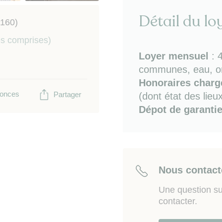
Bon à savoir
: studio en
électrique / emplacement 
Détail du lo
6160)
Sur place ou à proximi
es comprises)
marché hebdomadaire), p
Loyer mensuel
:
de Darnétal et Ecole d'Ar
communes, eau, o
Rouen, CHU, centre ville
d'Architecture de Norman
Honoraires charge
de Rouen.
onces
Partager
(dont état des lieu
Dépot de garanti
Les informations sur les
sur le site Géorisques
ww
Nous contact
Une question su
contacter.