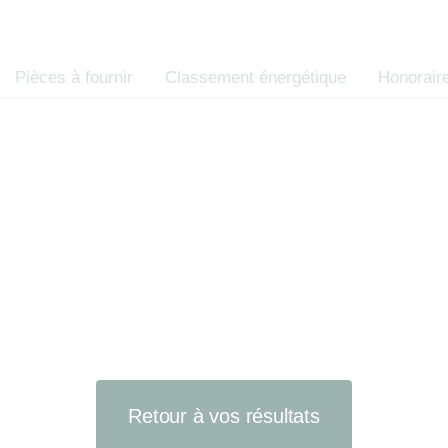
des consommate
Code de la co
Pièces à fournir
Classement énergétique
Honorair
Retour à vos résultats