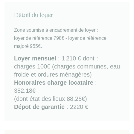
(plaques de cuisson, réfrigérateur, micro-ondes,
lave-linge, kit vaisselle, petit électroménager)
Détail du loyer
- chambre (avec lit double couchage, bureau et
commode)
- WC
Zone soumise à encadrement de loyer :
A l'étage :
loyer de référence 798€ - loyer de référence
- chambre double couchage avec placard
majoré 955€.
- espace nuit sur mezzanine (avec 1 lit banquette
simple extensible en double couchage + bureau)
Loyer mensuel
:
1 210 €
dont :
- salle de bains (douche)
charges 100€ (charges communes, eau
Parking extérieur dans la cour arrière de la
froide et ordures ménagères)
résidence.
Honoraires charge locataire
:
Bon à savoir :
chauffage électrique / fibre / surface
382.18€
Carrez 58m².
(dont état des lieux 88.26€)
Dépot de garantie
: 2220 €
Sur place ou à proximité immédiate :
commerces
et services du quotidien (cf quartier Nansouty),
transports bus et Tram B (arrêt Bergonié, avec
accès direct à Bordeaux centre /Quinconces et