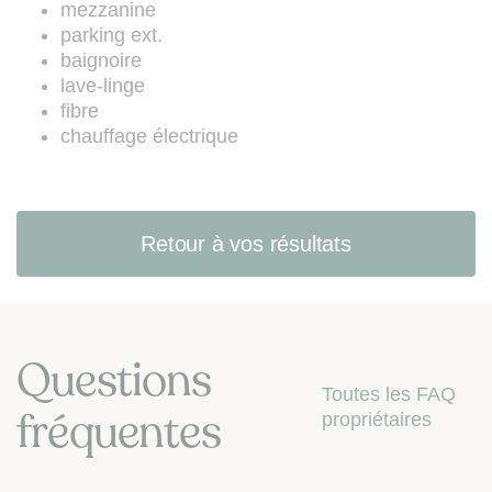
mezzanine
:
www.bloctel.gouv.fr
).
parking ext.
baignoire
lave-linge
fibre
chauffage électrique
Retour à vos résultats
Questions
Toutes les FAQ
fréquentes
propriétaires