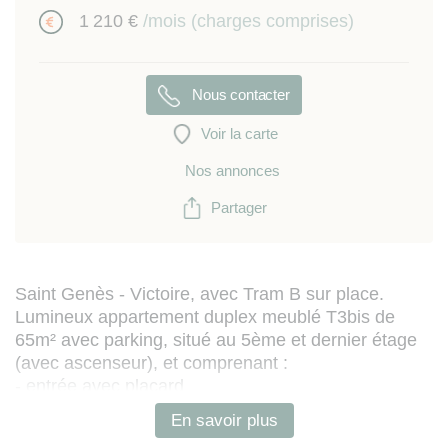
1 210 €
/mois (charges comprises)
Nous contacter
Voir la carte
Nos annonces
Partager
Saint Genès - Victoire, avec Tram B sur place.
Lumineux appartement duplex meublé T3bis de
65m² avec parking, situé au 5ème et dernier étage
(avec ascenseur), et comprenant :
- entrée avec placard
- séjour avec espace salon (canapé / TV), espace
En savoir plus
repas et cuisine ouverte entièrement équipée