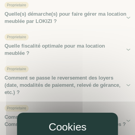
Proprietaire
Quelle(s) démarche(s) pour faire gérer ma location
meublée par LOKIZI ?
Proprietaire
Quelle fiscalité optimale pour ma location
meublée ?
Proprietaire
Comment se passe le reversement des loyers
(date, modalités de paiement, relevé de gérance,
etc.) ?
Proprietaire
Comment LOKIZI évite la vacance locative ?
Comment sont gérées les rotations de locataires ?