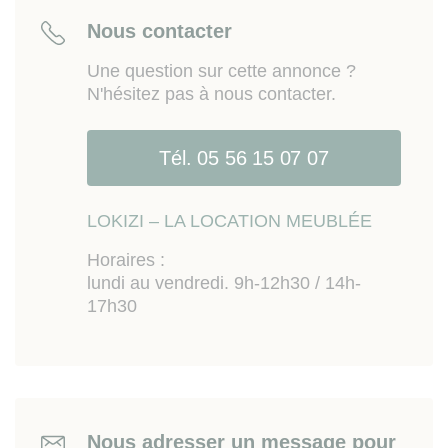
campus universitaire de Talence-Pessac et
Nous contacter
connexion pour gare Saint Jean), Hôpital Bergonié.
Accès rapide pour Barrière Saint Genès et
Une question sur cette annonce ?
boulevards.
N'hésitez pas à nous contacter.
Les informations sur les risques auxquels ce bien
est exposé sont disponibles sur le site
Tél. 05 56 15 07 07
Géorisques
www.georisques.gouv.fr
LOKIZI – LA LOCATION MEUBLÉE
Horaires :
lundi au vendredi. 9h-12h30 / 14h-
17h30
Nous adresser un message pour