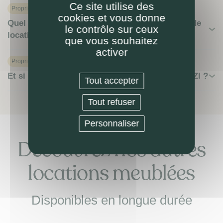
Ce site utilise des
Proprietaire
cookies et vous donne
Quel impôt à prévoir sur mes revenus locatifs de
le contrôle sur ceux
location meublée ?
que vous souhaitez
activer
Proprietaire
Et si pas besoin de mise en location avec LOKIZI ?
Tout accepter
Tout refuser
Personnaliser
Découvrez nos autres
locations meublées
Disponibles en longue durée