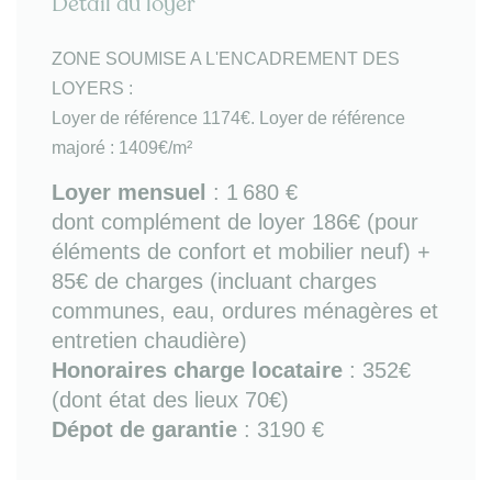
Détail du loyer
- cuisine séparée semi-ouverte entièrement équipée
(avec plaques de cuisson vitro-céramique,
réfrigrateur-congélateur, micro-ondes, kit vaisselle,
ZONE SOUMISE A L'ENCADREMENT DES
petit électroménager, lave-linge)
LOYERS :
- 2 chambres double couchage avec parquet /
Loyer de référence 1174€. Loyer de référence
chaeminée et mobilier de rangement
majoré : 1409€/m²
- salle de bains (baignoire)
- WC séparés.
Loyer mensuel
:
1 680 €
dont complément de loyer 186€ (pour
Bon à savoir
: fibre / chauffage gaz individuel /
éléments de confort et mobilier neuf) +
parquet - cheminées / parking vélos dans la cour /
colocation possible / DPE en cours de
85€ de charges (incluant charges
réactualisation.
communes, eau, ordures ménagères et
entretien chaudière)
Sur place ou à proximité immédiate
: tous
Honoraires charge locataire
: 352€
commerces et services du quotidien, transports en
(dont état des lieux 70€)
commun (métro ligne 7 arrêt Corentin Cariou),
grands espaces verts (parc de la Villette, parc des
Dépot de garantie
: 3190 €
Buttes Chaumont), écoles (dont ENSA, ESLCA).