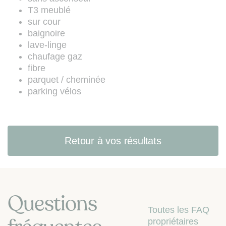
les articles L. 223-1 à L. 223-7 du
T3 meublé
Code de la consommation (site web
sur cour
:
www.bloctel.gouv.fr
).
baignoire
lave-linge
chaufage gaz
fibre
parquet / cheminée
parking vélos
Retour à vos résultats
Questions
Toutes les FAQ
propriétaires