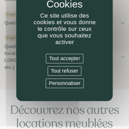
Ce site utilise des
Proprietaire
cookies et vous donne
Quels avis clients pour la prestation LOKIZI ?
le contrôle sur ceux
que vous souhaitez
Proprietaire
activer
Quelles obligations du propriétaire-bailleur en
location meublée ? (selon le mandat de gestion
Tout accepter
LOKIZI : durée, résiliation, préavis, exclusivité,
etc.) ?
Tout refuser
Personnaliser
Découvrez nos autres
locations meublées