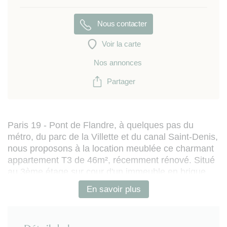
Nous contacter
Voir la carte
Nos annonces
Partager
Paris 19 - Pont de Flandre, à quelques pas du
métro, du parc de la Villette et du canal Saint-Denis,
nous proposons à la location meublée ce charmant
appartement T3 de 46m², récemment rénové. Situé
au 3ème étage sur cour d'un immeuble en brique
rouge typique de la ceinture parisienne, ce logement
En savoir plus
comprend :
- entrée
- séjour avec espace repas et espace salon