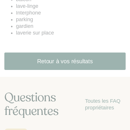
les articles L. 223-1 à L. 223-7 du
lave-linge
Code de la consommation (site web
Interphone
:
www.bloctel.gouv.fr
).
parking
gardien
laverie sur place
Retour à vos résultats
Questions
Toutes les FAQ
fréquentes
propriétaires