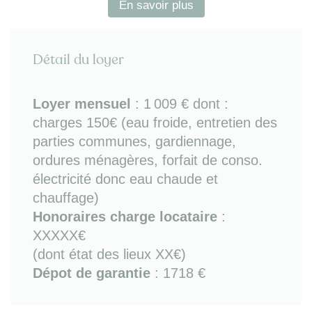
En savoir plus
- séjour avec coin cuisine entièrement équipé
(plaques de cuisson, réfrigérateur-congélateur, four
micro-onde, et lave-linge), coin bureau, coin salon
Détail du loyer
(canapé convertible et TV), table de repas, et
placard de rangement
- chambre double couchage avec placard et accès
Loyer mensuel
:
1 009 €
dont :
balcon
charges 150€ (eau froide, entretien des
- salle de bains avec baignoire
parties communes, gardiennage,
- WC séparé
- balcon avec mobilier extérieur
ordures ménagères, forfait de conso.
- parking gratuit dans la résidence
électricité donc eau chaude et
chauffage)
Bon à savoi
r : Laverie dans la résidence / Gardien.
Honoraires charge locataire
:
XXXXX€
A proximité
: gare RER à 2mn (arrêt Bry Sur
Marne), tous services et commerces (dont
(dont état des lieux XX€)
supermaché accessible à pied), nombreaux
Dépot de garantie
: 1718 €
espaces verts et rives aménagées du bord de
Marne (parc et pistes cyclables), équipements