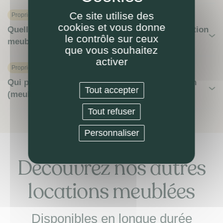
Ce site utilise des
Proprietaire
cookies et vous donne
Quelle(s) démarche(s) pour faire gérer ma location
le contrôle sur ceux
meublée par LOKIZI ?
que vous souhaitez
activer
Proprietaire
Qui paie la taxe d’habitation pendant la location
Tout accepter
(meublée) ?
Tout refuser
Personnaliser
Découvrez nos autres
locations meublées
Disponibles en longue durée