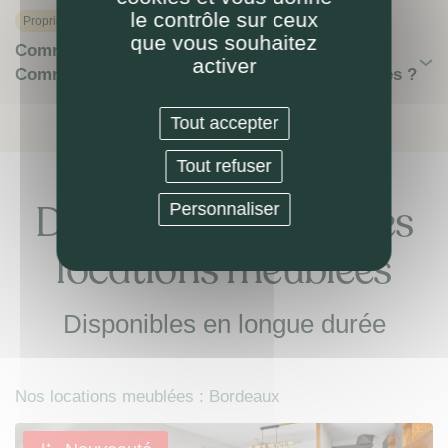
le contrôle sur ceux
Proprietaire
que vous souhaitez
Comment LOKIZI évite la vacance locative ?
activer
Comment sont gérées les rotations de locataires ?
Tout accepter
Tout refuser
Découvrez nos autres
Personnaliser
locations meublées
Disponibles en longue durée
Nos locations meublées : Bordeaux