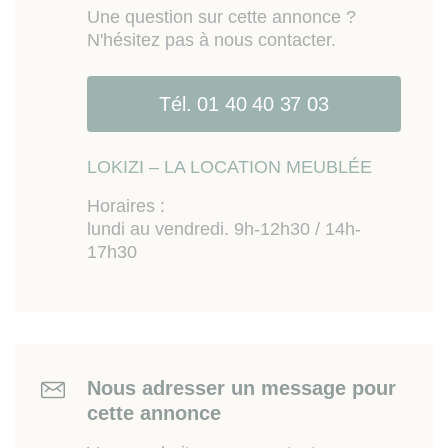
Marne), tous services et commerces (dont
Une question sur cette annonce ?
supermarché accessible à pied), nombreux espaces
N'hésitez pas à nous contacter.
verts et rives aménagées du bord de Marne (parc et
pistes cyclables). Accès à l'autoroute A4 et A86.
Tél. 01 40 40 37 03
Les informations sur les risques auxquels ce bien
est exposé sont disponibles sur le site
Géorisques
www.georisques.gouv.fr
LOKIZI – LA LOCATION MEUBLÉE
Horaires :
lundi au vendredi. 9h-12h30 / 14h-
17h30
Nous adresser un message pour
cette annonce