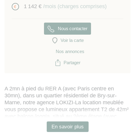
1 142 €
/mois (charges comprises)
Nous contacter
Voir la carte
Nos annonces
Partager
A 2mn à pied du RER A (avec Paris centre en
30mn), dans un quartier résidentiel de Bry-sur-
Marne, notre agence LOKIZI-La location meublée
vous propose ce lumineux appartement T2 de 42m²
avec balcon-loggia, situé au 2ème étage (avec
ascenseur) d'une résidence sécurisées avec parking
En savoir plus
en sous-sol.