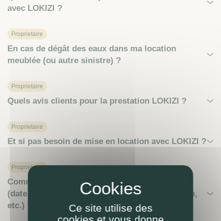
avec LOKIZI ?
Proprietaire
En cas de dégât des eaux dans ma location
meublée (ou autre sinistre) ?
Proprietaire
Quels avis clients pour la prestation LOKIZI ?
Proprietaire
Et si pas besoin de mise en location avec LOKIZI ?
Proprietaire
Comment se passe le reversement des loyers
(date, modalités de paiement, relevé de gérance,
etc.) ?
Ce site utilise des
cookies et vous donne