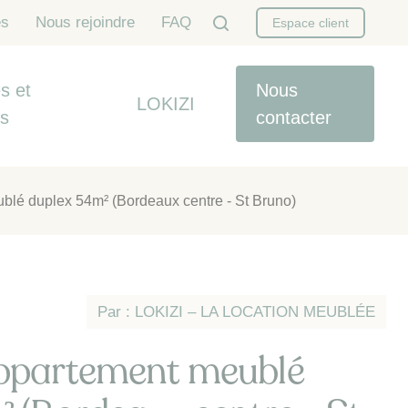
es
Nous rejoindre
FAQ
Espace client
s et
Nous
LOKIZI
es
contacter
blé duplex 54m² (Bordeaux centre - St Bruno)
Par : LOKIZI – LA LOCATION MEUBLÉE
ppartement meublé