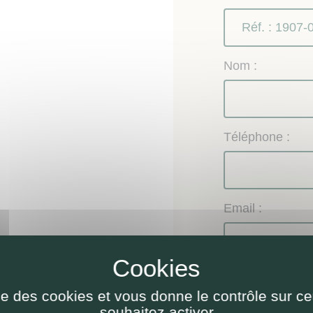
Nom :
Téléphone :
Email :
Objet de la dem
ise des cookies et vous donne le contrôle sur 
Renseignem
souhaitez activer