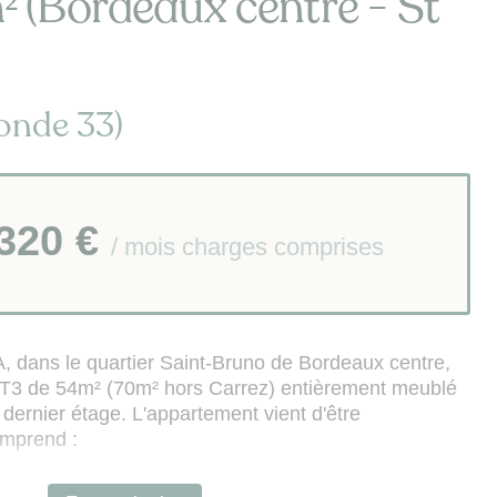
 (Bordeaux centre - St
onde 33)
 320 €
/ mois charges comprises
, dans le quartier Saint-Bruno de Bordeaux centre,
 T3 de 54m² (70m² hors Carrez) entièrement meublé
t dernier étage. L'appartement vient d'être
omprend :
e (four, micro-onde, plaques de cuisson,