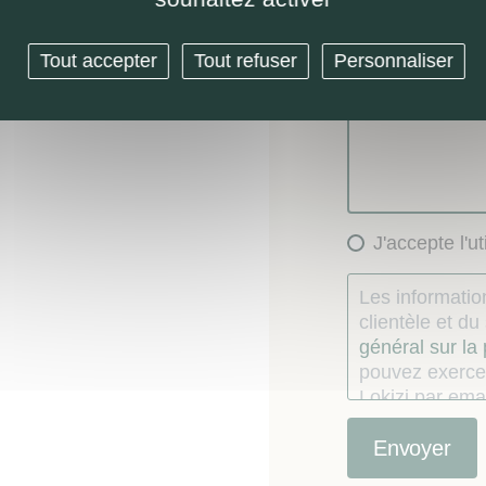
Demande de 
Autre
Tout accepter
Tout refuser
Personnaliser
Message (option
J'accepte l'u
Les information
clientèle et d
général sur la
pouvez exercer
Lokizi par emai
consentement
Le consommate
étés recueillie