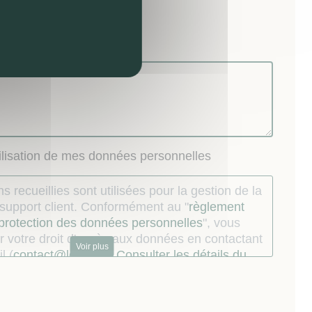
visite
nel) :
tilisation de mes données personnelles
s recueillies sont utilisées pour la gestion de la
u support client. Conformément au "
règlement
 protection des données personnelles
", vous
 votre droit d'accès aux données en contactant
Voir plus
l (
contact@lokizi.fr
).
Consulter les détails du
.
ur dont les coordonnées téléphoniques ont
s par le Mandataire à l’occasion de la relation