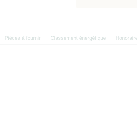
contractuelle, e
d’opposition 
des consommate
Code de la co
Pièces à fournir
Classement énergétique
Honorair