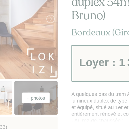
duplex 54m²
Bruno)
Bordeaux (Gir
Loyer :
1
A quelques pas du tram A
lumineux duplex de type
et équipé, situé au 1er e
entièrement rénové et c
- Au rez-de-chaussée :
33)
cuisine ouverte et équipé