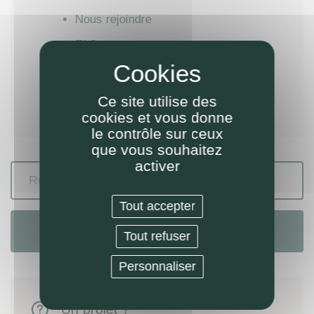
Nous rejoindre
FAQ
FAQ Propriétaires
FAQ locataires
Ce site utilise des
cookies et vous donne
le contrôle sur ceux
que vous souhaitez
activer
Tout accepter
Rechercher
Tout refuser
Personnaliser
Un projet ?