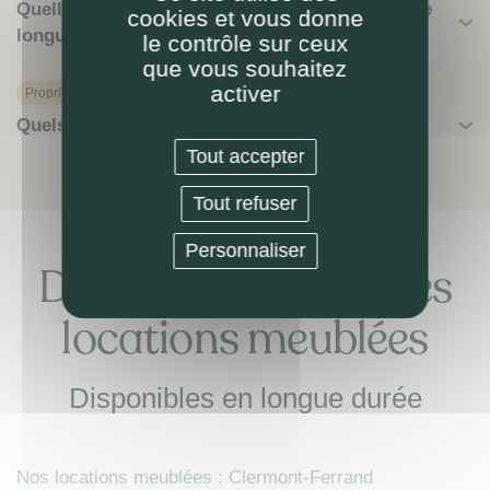
Quelles spécificités du bail de location meublée
cookies et vous donne
longue durée ?
le contrôle sur ceux
que vous souhaitez
activer
Proprietaire
Quels avis clients pour la prestation LOKIZI ?
Tout accepter
Tout refuser
Personnaliser
Découvrez nos autres
locations meublées
Disponibles en longue durée
Nos locations meublées : Clermont-Ferrand