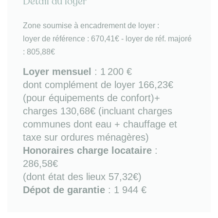
Détail du loyer
- séjour ouvert sur balcon avec espace salon
(canapé convertible d'appoint, avec TV) et espace
Zone soumise à encadrement de loyer :
repas
loyer de référence : 670,41€ - loyer de réf. majoré
- cuisine ouverte avec kitchenette (équipée de
: 805,88€
réfrigérateur-congélateur, micro-ondes, plaques de
cuisson, kit vaisselle, petit électroménager, lave-
Loyer mensuel
:
1 200 €
linge)
dont complément de loyer 166,23€
- chambre ouverte sur balcon avec lit double
(pour équipements de confort)+
couchage (qualité hôtellerie) et mobilier de
charges 130,68€ (incluant charges
rangements
- salle d'eau avec douche PMR et WC
communes dont eau + chauffage et
- balcon de 4m².
taxe sur ordures ménagères)
Honoraires charge locataire
:
Bon à savoir
: orientation ouest / chauffage collectif
286,58€
gaz / fibre / suggestions de décoration.
(dont état des lieux 57,32€)
Sur place ou à proximité immédiate :
tous
Dépot de garantie
: 1 944 €
transports (bus, métro lignes 13 /14 avec accès
direct à Châtelet et connexions directes aux 4 gares
St Lazare / Montparnasse / Lyon / Austerlitz),