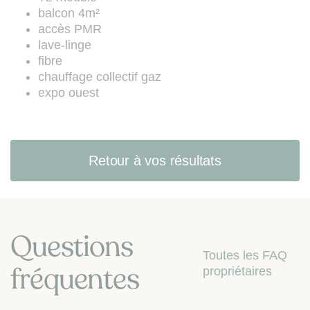
les articles L. 223-1 à L. 223-7 du
balcon 4m²
Code de la consommation (site web
accès PMR
:
www.bloctel.gouv.fr
).
lave-linge
fibre
chauffage collectif gaz
expo ouest
Retour à vos résultats
Questions
Toutes les FAQ
fréquentes
propriétaires