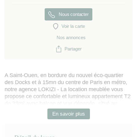
Nous contacter
Voir la carte
Nos annonces
Partager
A Saint-Ouen, en bordure du nouvel éco-quartier
des Docks et à 15mn du centre de Paris en métro,
notre agence LOKIZI - La location meublée vous
propose ce confortable et lumineux appartement T2
de 38m² avec balcon et vue dégagée, situé au
4ème étage d’un immeuble récent.
En savoir plus
L’appartement (fraîchement rénové) est entièrement
meublé et équipé. Il se compose de :
- entrée