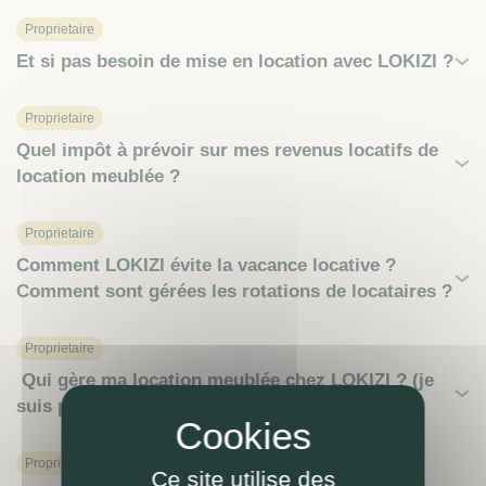
Proprietaire
Et si pas besoin de mise en location avec LOKIZI ?
Proprietaire
Quel impôt à prévoir sur mes revenus locatifs de
location meublée ?
Proprietaire
Comment LOKIZI évite la vacance locative ?
Comment sont gérées les rotations de locataires ?
Proprietaire
Qui gère ma location meublée chez LOKIZI ? (je
suis propriétaire)
Proprietaire
Ce site utilise des