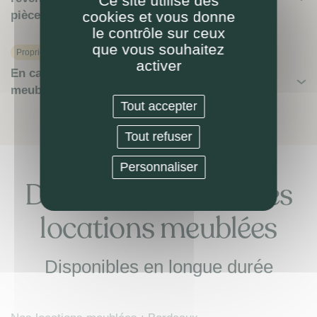
Ce site utilise des
cookies et vous donne
pièces à fournir, etc) ?
le contrôle sur ceux
que vous souhaitez
Proprietaire
activer
En cas de dégât des eaux dans ma location
meublée (ou autre sinistre) ?
Tout accepter
Tout refuser
Personnaliser
Découvrez nos autres
locations meublées
Disponibles en longue durée