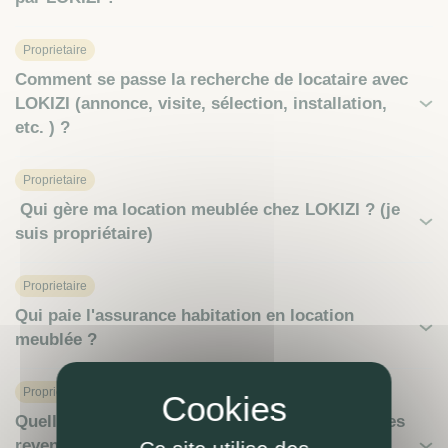
Proprietaire
Comment se passe la recherche de locataire avec
LOKIZI (annonce, visite, sélection, installation,
etc. ) ?
Proprietaire
Qui gère ma location meublée chez LOKIZI ? (je
suis propriétaire)
Proprietaire
Qui paie l'assurance habitation en location
meublée ?
Proprietaire
Quelle simulation fiscale sur l’imposition de mes
revenus locatifs en meublé (marche à suivre,